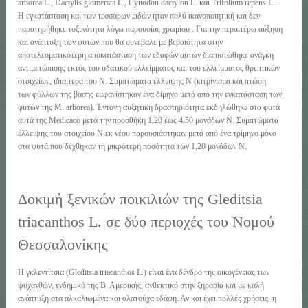
arborea L., Dactylis glomerata L., Cynodon dactylon L. και Trifolium repens L..
Η εγκατάσταση και των τεσσάρων ειδών ήταν πολύ ικανοποιητική και δεν
παρατηρήθηκε τοξικότητα λόγω παρουσίας χρωμίου . Για την περαιτέρω αύξηση
και ανάπτυξη των φυτών που θα συνέβαλε με βεβαιότητα στην
αποτελεσματικότερη αποκατάσταση των εδαφών αυτών διαπιστώθηκε ανάγκη
αντιμετώπισης εκτός του υδατικού ελλείμματος και του ελλείμματος θρεπτικών
στοιχείων, ιδιαίτερα του Ν. Συμπτώματα έλλειψης Ν (κιτρίνισμα και πτώση
των φύλλων της βάσης εμφανίστηκαν ένα δίμηνο μετά από την εγκατάσταση των
φυτών της Μ. arborea). Έντονη αυξητική δραστηριότητα εκδηλώθηκε στα φυτά
αυτά της Medicaco μετά την προσθήκη 1,20 έως 4,50 μονάδων Ν. Συμπτώματα
έλλειψης του στοιχείου Ν εκ νέου παρουσιάστηκαν μετά από ένα τρίμηνο μόνο
στα φυτά που δέχθηκαν τη μικρότερη ποσότητα των 1,20 μονάδων Ν.
Δοκιμή ξενικών ποικιλιών της Gleditsia
triacanthos L. σε δύο περιοχές του Νομού
Θεσσαλονίκης
Η γκλεντίτσια (Gleditsia triacanthos L.) είναι ένα δένδρο της οικογένειας των
ψυχανθών, ενδημικό της Β. Αμερικής, ανθεκτικό στην ξηρασία και με καλή
ανάπτυξη στα αλκαλιωμένα και αλατούχα εδάφη. Αν και έχει πολλές χρήσεις, η