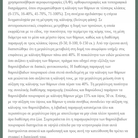
χρησιμοποιήθηκαν αεροφωτογραφίες (Α/Φ), ορθοφωτογραφίες και τοπογραφικά
διαγράμματα, όπου στρωματώθηκαν η κάλυψη των θάμνων σε τέσσερις κλάσεις
(0-15%, 16-40%, 41-70%, 71-100%). Στη συνέχεια σχεδιάστηκε η επίγεια
δειγματοληψία για τη μέτρηση της κάλυψης (δεύτερη φάση). Σε
αντιπροσωπευτικές επιφάνειες μετρήθηκε η δομή των πρινώνων, η οποία
εκφράζεται με το είδος, την πυκνότητα, την περίμετρο της κόμης τους, τη μέση
διάμετρο και το μέσο και μέγιστο ύψος των θάμνων, καθώς και η διαθέσιμη
παραγωγή σε τρεις κλάσεις ύψους (0-50, 0-100, 0-150 εκ.). Από την έρευνα αυτή
διαπιστώθηκε ότι η μεγαλύτερη μεταβολή στη δομή του ανωρόφου υπήρξε στις
επιφάνειες με κάλυψη θάμνων πάνω από 40%. Η ποικιλότητα των ειδών μειώνεται
όσο αυξάνει η κάλυψη των θάμνων, πράγμα που οδηγεί στην εξέλιξη των
θαμνολίβαδων σε δασικές φυτοκοινωνίες. Η διαθέσιμη παραγωγή των
θαμνολίβαδων πουρναριού είναι στενά συνδεδεμένη με την κάλυψη των θάμνων
και μειώνεται όσο αυξάνεται η κάλυψή τους, με την μεγαλύτερη μείωση όταν η
αύξηση της κάλυψης των θάμνων είναι πέραν τοu 40%. Τη μεγαλύτερη ποσότητα
της συνολικής διαθέσιμης παραγωγής (ποώδους και θαμνώδους) παράγουν τα
θαμνολίβαδα πουρναριού με κάλυψη θάμνων μέχρι 15% και ύψος 50 εκ. Επίσης,
με την αύξηση του ύψους και θάμνων η οποία συνήθως συνοδεύει την αύξηση της
κάλυψης του θαμνολίβαδου, η λιβαδική παραγωγή κατανέμεται όλο και
περισσότερο σε μεγαλύτερα ύψη με αποτέλεσμα να μην είναι πλέον προσιτή και
άρα διαθέσιμη στα ζώα. Συμπεραίνεται ότι η παραγωγικότητα των θαμνολίβαδων
πουρναριού διατηρείται σε υψηλά επίπεδα για την κτηνοτροφία όταν αυτά
διατηρούνται ανοικτά και ομαδοπαγή και προς αυτή την κατεύθυνση θα πρέπει να
στραφεί η διαχείρισή τους.