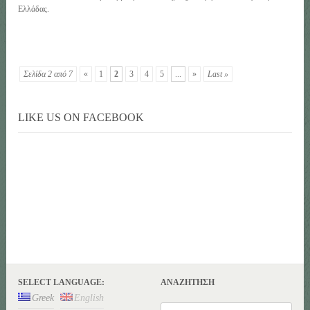
Ελλάδας.
Σελίδα 2 από 7
«
1
2
3
4
5
...
»
Last »
LIKE US ON FACEBOOK
SELECT LANGUAGE:
ΑΝΑΖΉΤΗΣΗ
Greek
English