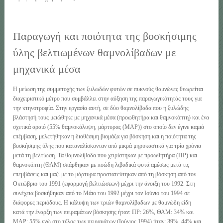
Παραγωγή και ποιότητα της βοσκήσιμης
ύλης βελτιωμένων θαμνολίβαδων με
μηχανικά μέσα
Η μείωση της συμμετοχής των ξυλωδών φυτών σε πυκνούς θαμνώνες θεωρείται
διαχειριστικό μέτρο που συμβάλλει στην αύξηση της παραγωγικότητάς τους για
την κτηνοτροφία. Στην εργασία αυτή, σε δύο θαμνολίβαδα που η ξυλώδης
βλάστησή τους μειώθηκε με μηχανικά μέσα (προωθητήρα και θαμνοκόπτη) και ένα
σχετικά αραιό (55% θαμνοκάλυψη, μάρτυρας (ΜΑΡ)) στο οποίο δεν έγινε καμιά
επέμβαση, μελετήθηκαν η διαθέσιμη βιομάζα για βόσκηση και η ποιότητα της
βοσκήσιμης ύλης που καταναλίσκονταν από μικρά μηρυκαστικά για τρία χρόνια
μετά τη βελτίωση. Τα θαμνολίβαδα που χειρίστηκαν με προωθητήρα (ΠΡ) και
θαμνοκόπτη (ΘΑΜ) σπάρθηκαν με ποώδη λιβαδικά φυτά αμέσως μετά τις
επεμβάσεις και μαζί με το μάρτυρα προστατεύτηκαν από τη βόσκηση από τον
Οκτώβριο του 1991 (εφαρμογή βελτιώσεων) μέχρι την άνοιξη του 1992. Στη
συνέχεια βοσκήθηκαν από το Μάιο του 1992 μέχρι τον Ιούνιο του 1994 σε
διάφορες περιόδους. Η κάλυψη των τριών θαμνολίβαδων με θαμνώδη είδη
κατά την έναρξη των πειραμάτων βόσκησης ήταν: ΠΡ: 26%, ΘΑΜ: 34% και
ΜΑΡ: 55% ενώ στο τέλος των πειραμάτων (Ιούνιος 1994) ήταν: 39%, 44% και