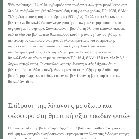
59% αντίστοιχα. Η διαθέσιμη βιομάζα των ποωδών φυτών ήταν μεγαλύτερη στα
δύο θαμνολίβαδα που βελτιώθηκαν (μέση τιμή για τρία χρόνια, ΠΡ: 1036, ΘΑΜ:
780 kg/ha) σε σύγκριση με το μάρτυρα (493 kg/ha). Τα ζώα που έβοσκαν στα
βελτιωμένα θαμνολίβαδα συνέλεγαν βοσκήσιμη ύλη καλύτερης ποιότητας σε
σύγκριση με το μάρτυρα. Συγκεκριμένα η βοσκήσιμη ύλη που καταναλίσκονταν
από τα ζώα στα βελτιωμένα θαμνολίβαδα κατά την άνοιξη ήταν υψηλότερης
πεπτικότητας και περιεκτικότητας σε ολικές πρωτεϊνες και χαμηλότερης
περιεκτικότητας σε ινώδη συστατικά και λιγνίνη. Επιπλέον τα ζώα είχαν
υψηλότερους ρυθμούς βόσκησης (δαγκωματιές/λεπτό) στα βελτιωμένα
θαμνολίβαδα σε σύγκριση με το μάρτυρα (ΠΡ: 16,4, ΘΑΜ: 15,0 και ΜΑΡ: 8,6
δαγκωματιές/λεπτό). Τα αποτελέσματα της έρευνας αυτής δείχνουν ότι οι
βελτιωτικές επεμβάσεις συνέβαλαν σημαντικά στην αύξηση της διαθέσιμης
βοσκήσιμης ύλης των ποωδών φυτών και βελτίωσαν τη βοσκησιμότητα των
θαμνωδών ειδών.
Επίδραση της λίπανσης με άζωτο και
φώσφορο στη θρεπτική αξία ποωδών φυτών
Η θρεπτική αξία της βοσκήσιμης ύλης στα πολίβαδα είναι καθοριστική για την
κάλυψη των αναγκών των βοσκόντων κτηνοτροφικών ζώων στις διάφορες εποχές