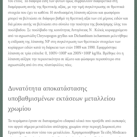
του έτους. Τα διάφορα είδη των φυτών όμως συμβάλλουν διαφορετικά στη
διαμόρφωση αυτής της θρεπτικής αξίας, με την τιμή συγκέντρωσης σε θρεπτικά
στοιχεία που έχει το καθένα. Η συνδυασμένη λίπανση αζώτου και φωσφόρου
μπορεί να βελτιώσει σε διάφορο βαθμό τη θρεπτική αξία των επί μέρους ειδών και
διά μέσου αυτής να βελτιώσει στο σύνολο την ποιότητα της βοσκήσιμης ύλης του
ποολίβαδου. Σε ποολίβαδο της κοινότητας Αντιγόνειας Ν . Κιλκίς κυριαρχούμενο
από τα αγρωστώδη Chrysopogon gryllus και Dichanthium ischaemum μελετήθηκε
η επίδραση της λίπανσης ΝΡ στη συγκέντρωση των θρεπτικών στοιχείων των
κυρίαρχων ειδών κατά τη διάρκεια των ετών 1989 και 1990. Εφαρμόστηκε
λίπανση σε τρία επίπεδα: 0, 100N+100P και 200Ν+100Ρ kg/Ha. Βρέθηκε ότι η
λίπανση αύξησε την περιεκτικότητα σε άζωτο και φώσφορο περισσότερο στα
αγρωστώδη από ότι στις πλατύφυλλες πόες.
Δυνατότητα αποκατάστασης
υποβαθμισμένων εκτάσεων μεταλλείου
χρωμίου
Τα πειράματα έγιναν σε διαταραγμένο εδαφικό υλικό που προήλθε από εκσκαφές
του αργού σήμερα μεταλλείου απόληψης χρωμίου στην περιοχή Δομοκού,στο
Εργαστήριο και στον τόπο του μεταλλείου. Χρησιμοποιήθηκαν Τα είδη Medicaco