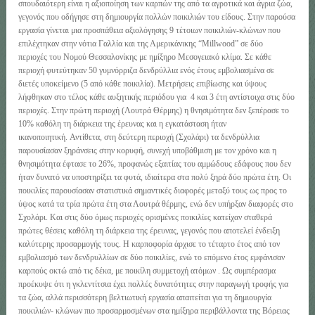
σπουδαιότερη είναι η αξιοποίηση των καρπών της από τα αγροτικά και άγρια ζώα,
γεγονός που οδήγησε στη δημιουργία πολλών ποικιλιών του είδους. Στην παρούσα
εργασία γίνεται μια προσπάθεια αξιολόγησης 9 τέτοιων ποικιλιών-κλώνων που
επιλέχτηκαν στην νότια Γαλλία και της Αμερικάνικης “Millwood” σε δύο
περιοχές του Νομού Θεσσαλονίκης με ημίξηρο Μεσογειακό κλίμα. Σε κάθε
περιοχή φυτεύτηκαν 50 γυμνόρριζα δενδρύλλια ενός έτους εμβολιασμένα σε
διετές υποκείμενο (5 από κάθε ποικιλία). Μετρήσεις επιβίωσης και ύψους
λήφθηκαν στο τέλος κάθε αυξητικής περιόδου για 4 και 3 έτη αντίστοιχα στις δύο
περιοχές. Στην πρώτη περιοχή (Λουτρά Θέρμης) η θνησιμότητα δεν ξεπέρασε το
10% καθόλη τη διάρκεια της έρευνας και η εγκατάσταση ήταν
ικανοποιητική. Αντίθετα, στη δεύτερη περιοχή (Σχολάρι) τα δενδρύλλια
παρουσίασαν ξηράνσεις στην κορυφή, συνεχή υποβάθμιση με τον χρόνο και η
θνησιμότητα έφτασε το 26%, προφανώς εξαιτίας του αμμώδους εδάφους που δεν
ήταν δυνατό να υποστηρίξει τα φυτά, ιδιαίτερα στα πολύ ξηρά δύο πρώτα έτη. Οι
ποικιλίες παρουσίασαν στατιστικά σημαντικές διαφορές μεταξύ τους ως προς το
ύψος κατά τα τρία πρώτα έτη στα Λουτρά θέρμης, ενώ δεν υπήρξαν διαφορές στο
Σχολάρι. Και στις δύο όμως περιοχές ορισμένες ποικιλίες κατείχαν σταθερά
πρώτες θέσεις καθόλη τη διάρκεια της έρευνας, γεγονός που αποτελεί ένδειξη
καλύτερης προσαρμογής τους. Η καρποφορία άρχισε το τέταρτο έτος από τον
εμβολιασμό των δενδρυλλίων σε δύο ποικιλίες, ενώ το επόμενο έτος εμφάνισαν
καρπούς οκτώ από τις δέκα, με ποικίλη συμμετοχή ατόμων . Ως συμπέρασμα
προέκυψε ότι η γκλεντίτσια έχει πολλές δυνατότητες στην παραγωγή τροφής για
τα ζώα, αλλά περισσότερη βελτιωτική εργασία απαιτείται για τη δημιουργία
ποικιλιών- κλώνων πιο προσαρμοσμένων στα ημίξηρα περιβάλλοντα της Βόρειας