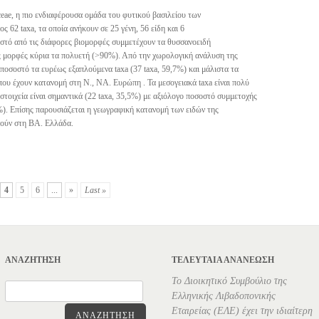
ceae, η πιο ενδιαφέρουσα ομάδα του φυτικού βασιλείου των
ς 62 taxa, τα οποία ανήκουν σε 25 γένη, 56 είδη και 6
οστό από τις διάφορες βιομορφές συμμετέχουν τα θυσσανοειδή
ς μορφές κύρια τα πολυετή (>90%). Από την χωρολογική ανάλυση της
ποσοστό τα ευρέως εξαπλούμενα taxa (37 taxa, 59,7%) και μάλιστα τα
 που έχουν κατανομή στη Ν., ΝΑ. Ευρώπη . Τα μεσογειακά taxa είναι πολύ
στοιχεία είναι σημαντικά (22 taxa, 35,5%) με αξιόλογο ποσοστό συμμετοχής
5%). Επίσης παρουσιάζεται η γεωγραφική κατανομή των ειδών της
ντούν στη ΒΑ. Ελλάδα.
4
5
6
...
»
Last »
ΑΝΑΖΉΤΗΣΗ
ΤΕΛΕΥΤΑΊΑ ΑΝΑΝΕΏΣΗ
Το Διοικητικό Συμβούλιο της
Ελληνικής Λιβαδοπονικής
Εταιρείας (ΕΛΕ) έχει την ιδιαίτερη
ΑΝΑΖΉΤΗΣΗ