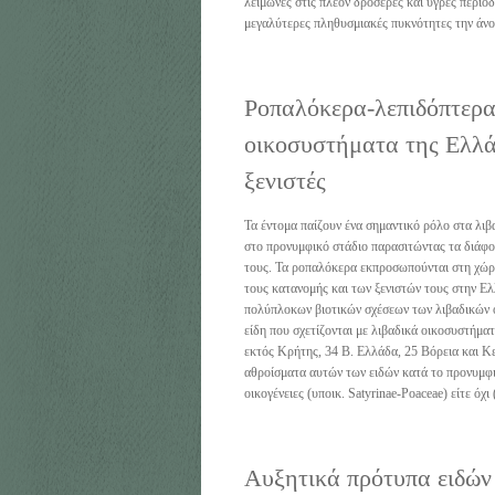
λειμώνες στις πλέον δροσερές και υγρές περιόδ
μεγαλύτερες πληθυσμιακές πυκνότητες την άνο
Ροπαλόκερα-λεπιδόπτερα
οικοσυστήματα της Ελλά
ξενιστές
Τα έντομα παίζουν ένα σημαντικό ρόλο στα λιβ
στο προνυμφικό στάδιο παρασιτώντας τα διάφο
τους. Τα ροπαλόκερα εκπροσωπούνται στη χώρα
τους κατανομής και των ξενιστών τους στην 
πολύπλοκων βιοτικών σχέσεων των λιβαδικών 
είδη που σχετίζονται με λιβαδικά οικοσυστήμα
εκτός Κρήτης, 34 Β. Ελλάδα, 25 Βόρεια και Κε
αθροίσματα αυτών των ειδών κατά το προνυμφικ
οικογένειες (υποικ. Satyrinae-Poaceae) είτε όχ
Αυξητικά πρότυπα ειδών