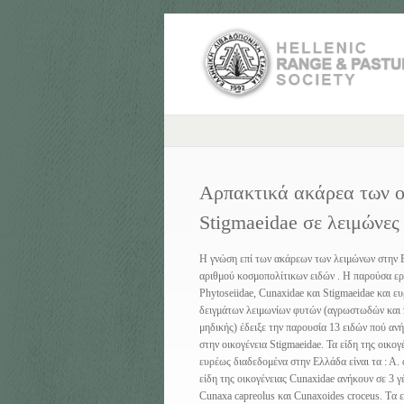
Αρπακτικά ακάρεα των οι
Stigmaeidae σε λειμώνε
Η γνώση επί των ακάρεων των λειμώνων στην Ε
αριθμού κοσμοπολίτικων ειδών . Η παρούσα εργ
Phytoseiidae, Cunaxidae και Stigmaeidae και 
δειγμάτων λειμωνίων φυτών (αγρωστωδών και
μηδικής) έδειξε την παρουσία 13 ειδών πού ανή
στην οικογένεια Stigmaeidae. Τα είδη της οικο
ευρέως διαδεδομένα στην Ελλάδα είναι τα : Α. ob
είδη της οικογένειας Cunaxidae ανήκουν σε 3 γ
Cunaxa capreolus και Cunaxoides croceus. Tα ε