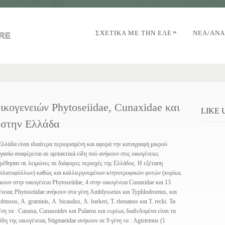
»
ΣΧΕΤΙΚΑ ΜΕ ΤΗΝ ΕΛΕ
NΈΑ/AΝΑ
κογενειών Phytoseiidae, Cunaxidae και
LIKE
ς στην Ελλάδα
λλάδα είναι ιδιαίτερα περιορισμένη και αφορά την καταγραφή μικρού
ασία αναφέρεται σε αρπακτικά είδη πού ανήκουν στις οικογένειες
ευρέθησαν σε λειμώνες σε διάφορες περιοχές της Ελλάδος. Η εξέταση
 πλατυφύλλων) καθώς και καλλιεργουμένων κτηνοτροφικών φυτών (κυρίως
κουν στην οικογένεια Phytoseiidae, 4 στην οικογένεια Cunaxidae και 13
γένειας Phytoseiidae ανήκουν στα γένη Amblysseius και Typhlodromus, και
tusus, Α. graminis, Α. bicaudus, Α. barkeri, T. rhenanus και T. recki. Τα
ένη τα : Cunaxa, Cunaxoides και Pulaeus και ευρέως διαδεδομένα είναι τα
ίδη της οικογένειας Stigmaeidae ανήκουν σε 9 γένη τα : Agistemus (1