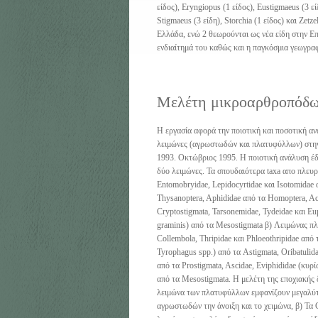
είδος), Eryngiopus (1 είδος), Eustigmaeus (3 εί
Stigmaeus (3 είδη), Storchia (1 είδος) και Zetz
Ελλάδα, ενώ 2 θεωρούνται ως νέα είδη στην Επ
ενδιαίτημά του καθώς και η παγκόσμια γεωγρα
Μελέτη μικροαρθροπόδων
Η εργασία αφορά την ποιοτική και ποσοτική α
λειμώνες (αγρωστωδών και πλατυφύλλων) στην
1993. Οκτώβριος 1995. Η ποιοτική ανάλυση έδε
δύο λειμώνες. Τα σπουδαιότερα taxa απο πλευρ
Entomobryidae, Lepidocyrtidae και Isotomidae 
Thysanoptera, Aphididae από τα Homoptera, Aca
Cryptostigmata, Tarsonemidae, Tydeidae και Eu
graminis) από τα Mesostigmata β) Λειμώνας π
Collembola, Thripidae και Phloeothripidae από
Tyrophagus spp.) από τα Astigmata, Oribatulid
από τα Prostigmata, Ascidae, Eviphididae (κυρί
από τα Mesostigmata. Η μελέτη της εποχιακής δ
λειμώνα των πλατυφύλλων εμφανίζουν μεγαλύτ
αγρωστωδών την άνοιξη και το χειμώνα, β) Τα