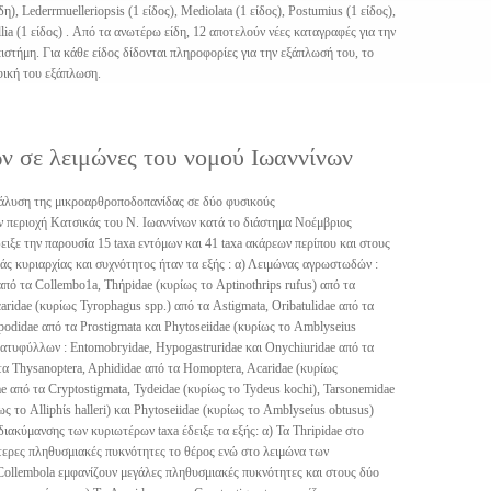
δη), Lederrmuelleriopsis (1 είδος), Mediolata (1 είδος), Postumius (1 είδος),
ellia (1 είδος) . Από τα ανωτέρω είδη, 12 αποτελούν νέες καταγραφές για την
ιστήμη. Για κάθε είδος δίδονται πληροφορίες για την εξάπλωσή του, το
φική του εξάπλωση.
 σε λειμώνες του νομού Ιωαννίνων
νάλυση της μικροαρθροποδοπανίδας σε δύο φυσικούς
 περιοχή Κατσικάς του Ν. Ιωαννίνων κατά το διάστημα Νοέμβριος
ιξε την παρουσία 15 taxa εντόμων και 41 taxa ακάρεων περίπου και στους
άς κυριαρχίας και συχνότητος ήταν τα εξής : α) Λειμώνας αγρωστωδών :
από τα Collembo1a, Thήpidae (κυρίως το Aptinothrips rufus) από τα
ridae (κυρίως Tyrophagus spp.) από τα Astigmata, Oribatulidae από τα
podidae από τα Prostigmata και Phytoseiidae (κυρίως το Amblyseius
λατυφύλλων : Entomobryidae, Hypogastruridae και Onychiuridae από τα
 τα Thysanoptera, Aphididae από τα Homoptera, Acaridae (κυρίως
ae από τα Cryptostigmata, Tydeidae (κυρίως το Tydeus kochi), Tarsonemidae
ως το Alliphίs halleri) και Phytoseiidae (κυρίως το Amblyseίus obtusus)
ιακύμανσης των κυριωτέρων taxa έδειξε τα εξής: α) Τα Thripidae στο
ερες πληθυσμιακές πυκνότητες το θέρος ενώ στο λειμώνα των
 Collembola εμφανίζουν μεγάλες πληθυσμιακές πυκνότητες και στους δύο