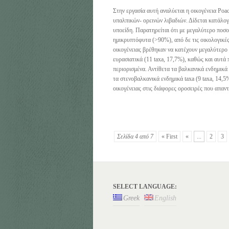
Στην εργασία αυτή αναλύεται η οικογένεια Poa
υπαλπικών- ορεινών λιβαδιών. Δίδεται κατάλογο
υποείδη. Παρατηρείται ότι με μεγαλύτερο ποσ
ημικρυπτόφυτα (>90%), από δε τις οικολογικέ
οικογένειας βρέθηκαν να κατέχουν μεγαλύτερο 
ευρασιατικά (11 taxa, 17,7%), καθώς και αυτά
περιορισμένα. Αντίθετα τα βαλκανικά ενδημικά 
τα στενοβαλκανικά ενδημικά taxa (9 taxa, 14,
οικογένειας στις διάφορες οροσειρές που απα
Σελίδα 4 από 7
« First
«
...
2
3
SELECT LANGUAGE:
Greek
English