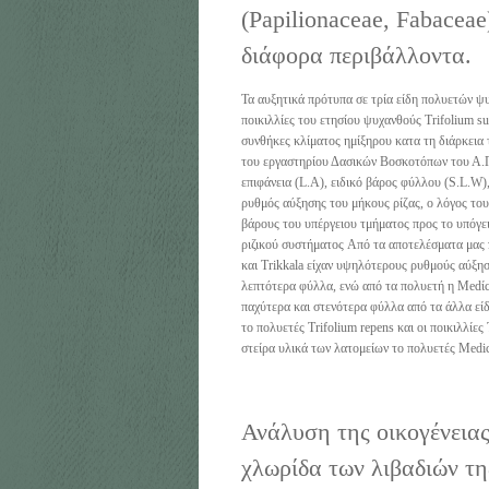
(Papilionaceae, Fabacea
διάφορα περιβάλλοντα.
Τα αυξητικά πρότυπα σε τρία είδη πολυετών ψυχ
ποικιλλίες του ετησίου ψυχανθούς Trifolium s
συνθήκες κλίματος ημίξηρου κατα τη διάρκεια 
του εργαστηρίου Δασικών Βοσκοτόπων του Α.Π
επιφάνεια (L.A), ειδικό βάρος φύλλου (S.L.W)
ρυθμός αύξησης του μήκους ρίζας, ο λόγος του
βάρους του υπέργειου τμήματος προς το υπόγει
ριζικού συστήματος Από τα αποτελέσματα μας π
και Trikkala είχαν υψηλότερους ρυθμούς αύξησ
λεπτότερα φύλλα, ενώ από τα πολυετή η Medίc
παχύτερα και στενότερα φύλλα από τα άλλα εί
το πολυετές Trifolium repens και οι ποικιλλίες
στείρα υλικά των λατομείων το πολυετές Medica
Ανάλυση της οικογένεια
χλωρίδα των λιβαδιών τ