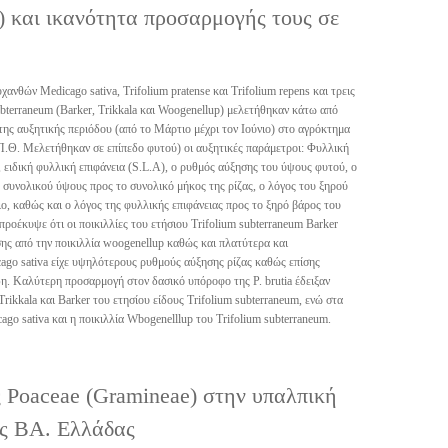
e) και ικανότητα προσαρμογής τους σε
ανθών Medicago sativa, Trifolium pratense και Trifolium repens και τρεις
ubterraneum (Barker, Trikkala και Woogenellup) μελετήθηκαν κάτω από
της αυξητικής περιόδου (από το Μάρτιο μέχρι τον Ιούνιο) στο αγρόκτημα
.Θ. Μελετήθηκαν σε επίπεδο φυτού) οι αυξητικές παράμετροι: Φυλλική
, ειδική φυλλική επιφάνεια (S.L.A), ο ρυθμός αύξησης του ύψους φυτού, ο
 συνολικού ύψους προς το συνολικό μήκος της ρίζας, ο λόγος του ξηρού
ο, καθώς και ο λόγος της φυλλικής επιφάνειας προς το ξηρό βάρος του
ροέκυψε ότι οι ποικιλλίες του ετήσιου Trifolium subterraneum Barker
ης από την ποικιλλία woogenellup καθώς και πλατύτερα και
ago sativa είχε υψηλότερους ρυθμούς αύξησης ρίζας καθώς επίσης
δη. Καλύτερη προσαρμογή στον δασικό υπόροφο της Ρ. brutia έδειξαν
 Trikkala και Barker του ετησίου είδους Trifolium subterraneum, ενώ στα
go sativa και η ποικιλλία Wbogenelllup του Trifolium subterraneum.
ς Poaceae (Gramineae) στην υπαλπική
ης ΒΑ. Ελλάδας