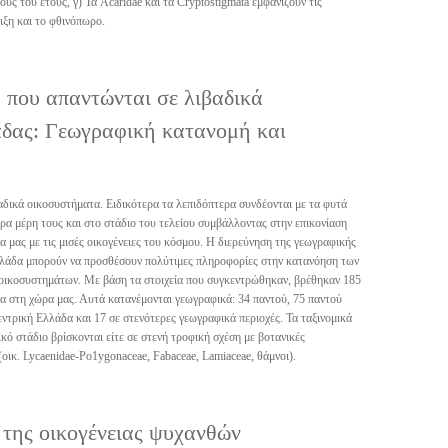
ους του έτους, γ) Τα Acaridae και τα Cryptostigmata εμφανίζουν τις
ιξη και το φθινόπωρο.
 που απαντώνται σε λιβαδικά
δας: Γεωγραφική κατανομή και
αδικά οικοσυστήματα. Ειδικότερα τα λεπιδόπτερα συνδέονται με τα φυτά
ρα μέρη τους και στο στάδιο του τελείου συμβάλλοντας στην επικονίαση
 μας με τις μισές οικογένειες του κόσμου. Η διερεύνηση της γεωγραφικής
Ελλάδα μπορούν να προσθέσουν πολύτιμες πληροφορίες στην κατανόηση των
οικοσυστημάτων. Με βάση τα στοιχεία που συγκεντρώθηκαν, βρέθηκαν 185
τα στη χώρα μας. Αυτά κατανέμονται γεωγραφικά: 34 παντού, 75 παντού
ντρική Ελλάδα και 17 σε στενότερες γεωγραφικά περιοχές. Τα ταξινομικά
ό στάδιο βρίσκονται είτε σε στενή τροφική σχέση με βοτανικές
ι (οικ. Lycaenidae-Po1ygonaceae, Fabaceae, Lamiaceae, θάμνοι).
 της οικογένειας ψυχανθών