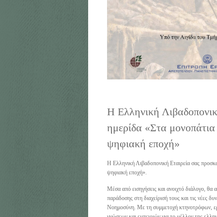
Η Ελληνική Λιβαδοπονικ
ημερίδα «Στα μονοπάτια
ψηφιακή εποχή»
Η Ελληνική Λιβαδοπονική Εταιρεία σας προσκα
ψηφιακή εποχή».
Μέσα από εισηγήσεις και ανοιχτό διάλογο, θα 
παράδοσης στη διαχείρισή τους και τις νέες δυ
Νοημοσύνη. Με τη συμμετοχή κτηνοτρόφων, ερ
γνώσεων και εμπειριών για το μέλλον της ελλη