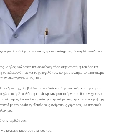
αγαπητό συνάδελφο, φίλο και εξαίρετο επιστήμονα, Γιάννη Ισπικούδη που
ος με ήθος, καλοσύνη και αφοσίωση, τόσο στην επιστήμη του όσο και
τη συναδελφικότητα και το χαμόγελό του, άφησε ανεξίτηλο το αποτύπωμά
και να συνεργαστούν μαζί του.
 Πρόεδρός της, συμβάλλοντας ουσιαστικά στην ανάπτυξη και την πορεία
ό χώρο υπήρξε πολύτιμη και διαχρονική και το έργο του θα συνεχίσει να
π’ όλα όμως, θα τον θυμόμαστε για την ανθρωπιά, την ευγένεια της ψυχής
ζεστασιά με την οποία αγκάλιαζε τους ανθρώπους γύρω του, μια παρουσία
όλων μας.
 στις καρδιές μας.
ν οικογένεια και στους οικείους του.