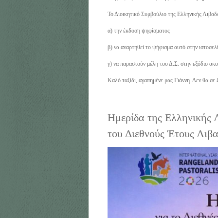
Το Διοικητικό Συμβούλιο της Ελληνικής Λιβαδ
α) την έκδοση ψηφίσματος
β) να αναρτηθεί το ψήφισμα αυτό στην ιστοσε
γ) να παραστούν μέλη του Δ.Σ. στην εξόδιο ακ
Καλό ταξίδι, αγαπημένε μας Γιάννη. Δεν θα σε
Ημερίδα της Ελληνικής Λ
του Διεθνούς Έτους Λιβ