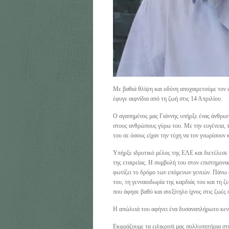
Με βαθιά θλίψη και οδύνη αποχαιρετούμε τον 
έφυγε αιφνίδια από τη ζωή στις 14 Απριλίου.
Ο αγαπημένος μας Γιάννης υπήρξε ένας άνθρωπ
στους ανθρώπους γύρω του. Με την ευγένεια, 
του σε όσους είχαν την τύχη να τον γνωρίσουν 
Υπήρξε ιδρυτικό μέλος της ΕΛΕ και διετέλεσε
της εταιρείας. Η συμβολή του στον επιστημονικ
φωτίζει το δρόμο των επόμενων γενεών. Πάνω α
του, τη γενναιοδωρία της καρδιάς του και τη 
που άφησε βαθύ και ανεξίτηλο ίχνος στις ζωές 
Η απώλειά του αφήνει ένα δυσαναπλήρωτο κενό
Εκφράζουμε τα ειλικρινή μας συλλυπητήρια στη