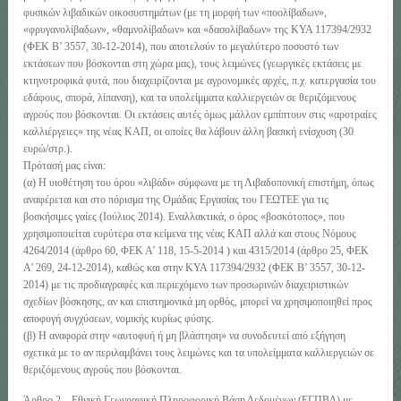
φυσικών λιβαδικών οικοσυστημάτων (με τη μορφή των «ποολίβαδων»,
«φρυγανολίβαδων», «θαμνολίβαδων» και «δασολίβαδων» της ΚΥΑ 117394/2932
(ΦΕΚ Β’ 3557, 30-12-2014), που αποτελούν το μεγαλύτερο ποσοστό των
εκτάσεων που βόσκονται στη χώρα μας), τους λειμώνες (γεωργικές εκτάσεις με
κτηνοτροφικά φυτά, που διαχειρίζονται με αγρονομικές αρχές, π.χ. κατεργασία του
εδάφους, σπορά, λίπανση), και τα υπολείμματα καλλιεργειών σε θεριζόμενους
αγρούς που βόσκονται. Οι εκτάσεις αυτές όμως μάλλον εμπίπτουν στις «αροτραίες
καλλιέργειες» της νέας ΚΑΠ, οι οποίες θα λάβουν άλλη βασική ενίσχυση (30
ευρώ/στρ.).
Πρότασή μας είναι:
(α) Η υιοθέτηση του όρου «λιβάδι» σύμφωνα με τη Λιβαδοπονική επιστήμη, όπως
αναφέρεται και στο πόρισμα της Ομάδας Εργασίας του ΓΕΩΤΕΕ για τις
βοσκήσιμες γαίες (Ιούλιος 2014). Εναλλακτικά, ο όρος «βοσκότοπος», που
χρησιμοποιείται ευρύτερα στα κείμενα της νέας ΚΑΠ αλλά και στους Νόμους
4264/2014 (άρθρο 60, ΦΕΚ Α’ 118, 15-5-2014 ) και 4315/2014 (άρθρο 25, ΦΕΚ
Α’ 269, 24-12-2014), καθώς και στην ΚΥΑ 117394/2932 (ΦΕΚ Β’ 3557, 30-12-
2014) με τις προδιαγραφές και περιεχόμενο των προσωρινών διαχειριστικών
σχεδίων βόσκησης, αν και επιστημονικά μη ορθός, μπορεί να χρησιμοποιηθεί προς
αποφυγή συγχύσεων, νομικής κυρίως φύσης.
(β) Η αναφορά στην «αυτοφυή ή μη βλάστηση» να συνοδευτεί από εξήγηση
σχετικά με το αν περιλαμβάνει τους λειμώνες και τα υπολείμματα καλλιεργειών σε
θεριζόμενους αγρούς που βόσκονται.
Άρθρο 2 – Εθνική Γεωγραφική Πληροφορική Βάση Δεδομένων (ΕΓΠΒΔ) με