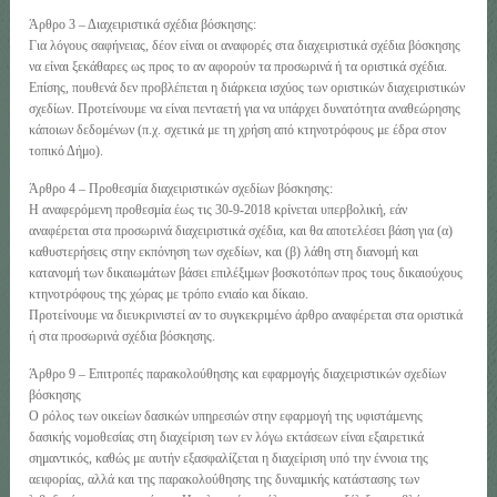
Άρθρο 3 – Διαχειριστικά σχέδια βόσκησης:
Για λόγους σαφήνειας, δέον είναι οι αναφορές στα διαχειριστικά σχέδια βόσκησης
να είναι ξεκάθαρες ως προς το αν αφορούν τα προσωρινά ή τα οριστικά σχέδια.
Επίσης, πουθενά δεν προβλέπεται η διάρκεια ισχύος των οριστικών διαχειριστικών
σχεδίων. Προτείνουμε να είναι πενταετή για να υπάρχει δυνατότητα αναθεώρησης
κάποιων δεδομένων (π.χ. σχετικά με τη χρήση από κτηνοτρόφους με έδρα στον
τοπικό Δήμο).
Άρθρο 4 – Προθεσμία διαχειριστικών σχεδίων βόσκησης:
Η αναφερόμενη προθεσμία έως τις 30-9-2018 κρίνεται υπερβολική, εάν
αναφέρεται στα προσωρινά διαχειριστικά σχέδια, και θα αποτελέσει βάση για (α)
καθυστερήσεις στην εκπόνηση των σχεδίων, και (β) λάθη στη διανομή και
κατανομή των δικαιωμάτων βάσει επιλέξιμων βοσκοτόπων προς τους δικαιούχους
κτηνοτρόφους της χώρας με τρόπο ενιαίο και δίκαιο.
Προτείνουμε να διευκρινιστεί αν το συγκεκριμένο άρθρο αναφέρεται στα οριστικά
ή στα προσωρινά σχέδια βόσκησης.
Άρθρο 9 – Επιτροπές παρακολούθησης και εφαρμογής διαχειριστικών σχεδίων
βόσκησης
Ο ρόλος των οικείων δασικών υπηρεσιών στην εφαρμογή της υφιστάμενης
δασικής νομοθεσίας στη διαχείριση των εν λόγω εκτάσεων είναι εξαιρετικά
σημαντικός, καθώς με αυτήν εξασφαλίζεται η διαχείριση υπό την έννοια της
αειφορίας, αλλά και της παρακολούθησης της δυναμικής κατάστασης των