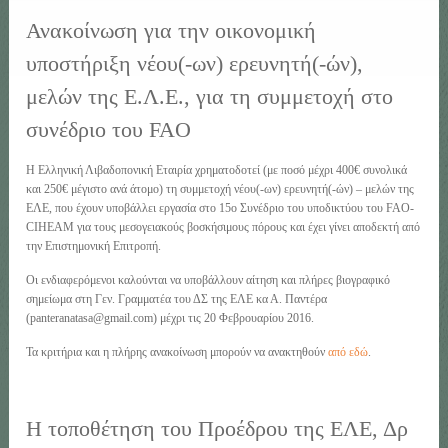
Ανακοίνωση για την οικονομική
υποστήριξη νέου(-ων) ερευνητή(-ών),
μελών της Ε.Λ.Ε., για τη συμμετοχή στο
συνέδριο του FAO
Η Ελληνική Λιβαδοπονική Εταιρία χρηματοδοτεί (με ποσό μέχρι 400€ συνολικά
και 250€ μέγιστο ανά άτομο) τη συμμετοχή νέου(-ων) ερευνητή(-ών) – μελών της
ΕΛΕ, που έχουν υποβάλλει εργασία στο 15ο Συνέδριο του υποδικτύου του FAO-
CIHEAM για τους μεσογειακούς βοσκήσιμους πόρους και έχει γίνει αποδεκτή από
την Επιστημονική Επιτροπή.
Οι ενδιαφερόμενοι καλούνται να υποβάλλουν αίτηση και πλήρες βιογραφικό
σημείωμα στη Γεν. Γραμματέα του ΔΣ της ΕΛΕ κα Α. Παντέρα
(panteranatasa@gmail.com) μέχρι τις 20 Φεβρουαρίου 2016.
Τα κριτήρια και η πλήρης ανακοίνωση μπορούν να ανακτηθούν
από εδώ
.
Η τοποθέτηση του Προέδρου της ΕΛΕ, Δρ