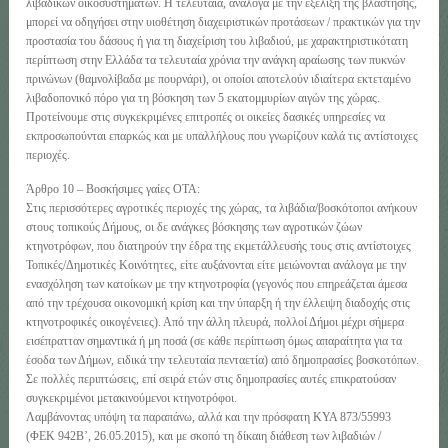
λιβαδικών οικοσυστημάτων. Η τελευταία, ανάλογα με την εξέλιξη της βλάστησης,
μπορεί να οδηγήσει στην υιοθέτηση διαχειριστικών προτάσεων / πρακτικών για την
προστασία του δάσους ή για τη διαχείριση του λιβαδιού, με χαρακτηριστικότατη
περίπτωση στην Ελλάδα τα τελευταία χρόνια την ανάγκη αραίωσης των πυκνών
πρινώνων (θαμνολίβαδα με πουρνάρι), οι οποίοι αποτελούν ιδιαίτερα εκτεταμένο
λιβαδοπονικό πόρο για τη βόσκηση των 5 εκατομμυρίων αιγών της χώρας.
Προτείνουμε στις συγκεκριμένες επιτροπές οι οικείες δασικές υπηρεσίες να
εκπροσωπούνται επαρκώς και με υπαλλήλους που γνωρίζουν καλά τις αντίστοιχες
περιοχές.
Άρθρο 10 – Βοσκήσιμες γαίες ΟΤΑ:
Στις περισσότερες αγροτικές περιοχές της χώρας, τα λιβάδια/βοσκότοποι ανήκουν
στους τοπικούς Δήμους, οι δε ανάγκες βόσκησης των αγροτικών ζώων
κτηνοτρόφων, που διατηρούν την έδρα της εκμετάλλευσής τους στις αντίστοιχες
Τοπικές/Δημοτικές Κοινότητες, είτε αυξάνονται είτε μειώνονται ανάλογα με την
ενασχόληση των κατοίκων με την κτηνοτροφία (γεγονός που επηρεάζεται άμεσα
από την τρέχουσα οικονομική κρίση και την ύπαρξη ή την έλλειψη διαδοχής στις
κτηνοτροφικές οικογένειες). Από την άλλη πλευρά, πολλοί Δήμοι μέχρι σήμερα
εισέπρατταν σημαντικά ή μη ποσά (σε κάθε περίπτωση όμως απαραίτητα για τα
έσοδα των Δήμων, ειδικά την τελευταία πενταετία) από δημοπρασίες βοσκοτόπων.
Σε πολλές περιπτώσεις, επί σειρά ετών στις δημοπρασίες αυτές επικρατούσαν
συγκεκριμένοι μετακινούμενοι κτηνοτρόφοι.
Λαμβάνοντας υπόψη τα παραπάνω, αλλά και την πρόσφατη ΚΥΑ 873/55993
(ΦΕΚ 942Β’, 26.05.2015), και με σκοπό τη δίκαιη διάθεση των λιβαδιών /