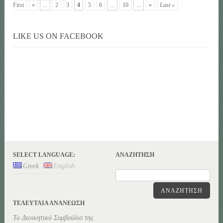
First
«
...
2
3
4
5
6
...
10
...
»
Last »
LIKE US ON FACEBOOK
SELECT LANGUAGE:
ΑΝΑΖΉΤΗΣΗ
Greek
English
ΑΝΑΖΉΤΗΣΗ
ΤΕΛΕΥΤΑΊΑ ΑΝΑΝΕΏΣΗ
Το Διοικητικό Συμβούλιο της