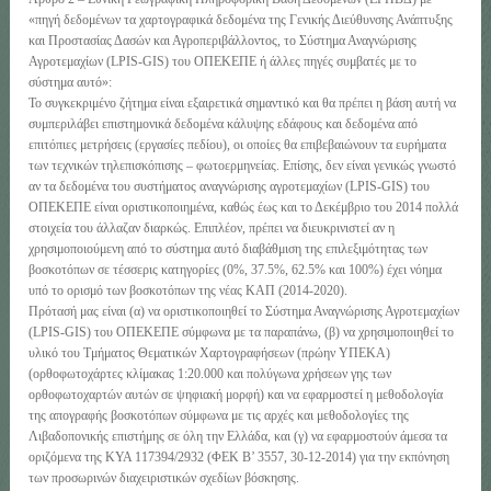
«πηγή δεδομένων τα χαρτογραφικά δεδομένα της Γενικής Διεύθυνσης Ανάπτυξης
και Προστασίας Δασών και Αγροπεριβάλλοντος, το Σύστημα Αναγνώρισης
Αγροτεμαχίων (LPIS-GIS) του ΟΠΕΚΕΠΕ ή άλλες πηγές συμβατές με το
σύστημα αυτό»:
Το συγκεκριμένο ζήτημα είναι εξαιρετικά σημαντικό και θα πρέπει η βάση αυτή να
συμπεριλάβει επιστημονικά δεδομένα κάλυψης εδάφους και δεδομένα από
επιτόπιες μετρήσεις (εργασίες πεδίου), οι οποίες θα επιβεβαιώνουν τα ευρήματα
των τεχνικών τηλεπισκόπισης – φωτοερμηνείας. Επίσης, δεν είναι γενικώς γνωστό
αν τα δεδομένα του συστήματος αναγνώρισης αγροτεμαχίων (LPIS-GIS) του
ΟΠΕΚΕΠΕ είναι οριστικοποιημένα, καθώς έως και το Δεκέμβριο του 2014 πολλά
στοιχεία του άλλαζαν διαρκώς. Επιπλέον, πρέπει να διευκρινιστεί αν η
χρησιμοποιούμενη από το σύστημα αυτό διαβάθμιση της επιλεξιμότητας των
βοσκοτόπων σε τέσσερις κατηγορίες (0%, 37.5%, 62.5% και 100%) έχει νόημα
υπό το ορισμό των βοσκοτόπων της νέας ΚΑΠ (2014-2020).
Πρότασή μας είναι (α) να οριστικοποιηθεί το Σύστημα Αναγνώρισης Αγροτεμαχίων
(LPIS-GIS) του ΟΠΕΚΕΠΕ σύμφωνα με τα παραπάνω, (β) να χρησιμοποιηθεί το
υλικό του Τμήματος Θεματικών Χαρτογραφήσεων (πρώην ΥΠΕΚΑ)
(ορθοφωτοχάρτες κλίμακας 1:20.000 και πολύγωνα χρήσεων γης των
ορθοφωτοχαρτών αυτών σε ψηφιακή μορφή) και να εφαρμοστεί η μεθοδολογία
της απογραφής βοσκοτόπων σύμφωνα με τις αρχές και μεθοδολογίες της
Λιβαδοπονικής επιστήμης σε όλη την Ελλάδα, και (γ) να εφαρμοστούν άμεσα τα
οριζόμενα της ΚΥΑ 117394/2932 (ΦΕΚ Β’ 3557, 30-12-2014) για την εκπόνηση
των προσωρινών διαχειριστικών σχεδίων βόσκησης.