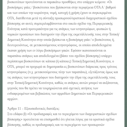
βοσκοτόπων προτείνονται οι παρακάτω προσθήκες στο υπάρχον κείμενο: «Οι
βοσκήσιμες γαίες / βοσκότοποι που βρίσκονται στην περιφέρεια ΟΤΑ Α΄ βαθμού
και των οποίων την κυριότητα, νομή, κατοχή ή χρήση έχουν οι συγκεκριμένοι
ΟΤΑ, διατίθενται μετά τη σύνταξη προσωρινού/οριστικού διαχειριστικού σχεδίου
βόσκησης αν αυτές συμπεριλαμβάνονται στο οικείο σχέδιο της Περιφερειακής
Ενότητας κατά προτεραιότητα για τις ανάγκες των κτηνοτρόφων, φυσικών ή
νομικών προσώπων που διατηρούν την έδρα της εκμετάλλευσής τους στην Τοπική/
Δημοτική Κοινότητα στην οποία βρίσκεται η βοσκήσιμη γαία / ο βοσκότοπος ή,
δευτερευόντως, σε μετακινούμενους κτηνοτρόφους, οι οποίοι αποδεδειγμένα
έκαναν χρήση των εν λόγω βοσκήσιμων γαιών. Εφόσον ικανοποιούνται οι
παραπάνω ανάγκες και αποδεδειγμένα (βάσει του σχεδίου βόσκησης) υπάρχει
περίσσευμα βοσκοτόπων σε κάποια (ή κάποιες) Τοπική/Δημοτική Κοινότητα, ο
ΟΤΑ, μπορεί να προχωρά σε δημοπρασία-ες βοσκοτόπων διάρκειας προς τρίτους
κτηνοτρόφους (π.χ. μετακινούμενους πλην των παραπάνω), εξετάζοντας όμως και
τις ανάγκες των κτηνοτρόφων που διατηρούν την έδρα της εκμετάλλευσής τους
στην Τοπική/Δημοτική Κοινότητα, καθώς οι ανάγκες αυτών μπορεί να αυξάνονται,
γεγονός που θα πρέπει να τεκμηριώνεται από σχετικές αιτήσεις των
ενδιαφερομένων και βεβαιώσεις των αρμοδίων Δημοτικών και Περιφερειακών
αρχών».
Άρθρο 11 – Εξουσιοδοτικές διατάξεις:
Στο εδάφιο β) «Οι προδιαγραφές και το περιεχόμενο των διαχειριστικών σχεδίων
βόσκησης» προτείνεται να επισημανθεί ότι γίνεται λόγος για τα οριστικά σχέδια
βόσκησης, καθώς οι προδιαγραφές και το περιεχόμενο των προσωρινών