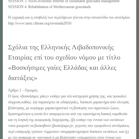
SESSION 3. Socio-economic benefits of sustainable grassland management
SESSION 4. Rehabilitation of Mediterranean grasslands
Η εγγραφή και η υποβολή των περιλήψεων γίνεται στην ιστοσελίδα του συνεδρίου
http://www.iamz.ciheam.org/orestiada2016/
Σχόλια της Ελληνικής Λιβαδοπονικής
Εταιρίας επί του σχεδίου νόμου με τίτλο
«Βοσκήσιμες γαίες Ελλάδας και άλλες
διατάξεις»
Άρθρο 1 – Ορισμός:
Ο όρος «βοσκήσιμες γαίες» εισάγει μια νέα κατηγορία χρήσης γης, και προκαλεί
σύγχυση καθώς: (α) παραπέμπει σε εδάφη/γαίες, δασικού χαρακτήρα από πλευράς
βλάστησης, με κυρίαρχο χαρακτηριστικό τη βόσκηση των αγροτικών ζώων,
δραστηριότητα η οποία δεν απαγορεύεται από την υφιστάμενη δασική νομοθεσία
και τη λογική της αειφορικής διαχείρισης, (β) εισάγει την έννοια των εκτάσεων
«που μπορούν να βοσκηθούν (βοσκήσιμες)», γεγονός που τροφοδοτεί αντιδράσεις
περί εισαγωγής τρόπων «έμμεσου» αποχαρακτηρισμού δασικών εκτάσεων, και (γ)
με την αναφορά σε «αυτοφυή ή μη βλάστηση» ενσωματώνει στην έννοια των