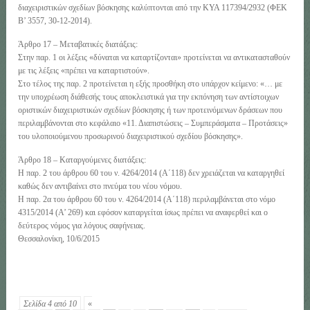
διαχειριστικών σχεδίων βόσκησης καλύπτονται από την ΚΥΑ 117394/2932 (ΦΕΚ
Β’ 3557, 30-12-2014).
Άρθρο 17 – Μεταβατικές διατάξεις:
Στην παρ. 1 οι λέξεις «δύναται να καταρτίζονται» προτείνεται να αντικατασταθούν
με τις λέξεις «πρέπει να καταρτιστούν».
Στο τέλος της παρ. 2 προτείνεται η εξής προσθήκη στο υπάρχον κείμενο: «… με
την υποχρέωση διάθεσής τους αποκλειστικά για την εκπόνηση των αντίστοιχων
οριστικών διαχειριστικών σχεδίων βόσκησης ή των προτεινόμενων δράσεων που
περιλαμβάνονται στο κεφάλαιο «11. Διαπιστώσεις – Συμπεράσματα – Προτάσεις»
του υλοποιούμενου προσωρινού διαχειριστικού σχεδίου βόσκησης».
Άρθρο 18 – Καταργούμενες διατάξεις:
Η παρ. 2 του άρθρου 60 του ν. 4264/2014 (Α΄118) δεν χρειάζεται να καταργηθεί
καθώς δεν αντιβαίνει στο πνεύμα του νέου νόμου.
Η παρ. 2α του άρθρου 60 του ν. 4264/2014 (Α΄118) περιλαμβάνεται στο νόμο
4315/2014 (Α’ 269) και εφόσον καταργείται ίσως πρέπει να αναφερθεί και ο
δεύτερος νόμος για λόγους σαφήνειας.
Θεσσαλονίκη, 10/6/2015
Σελίδα 4 από 10
«