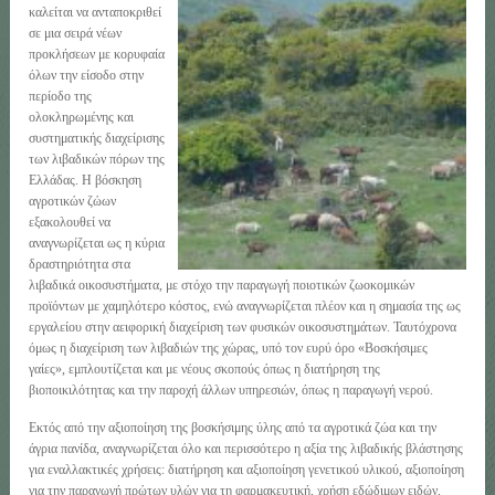
καλείται να ανταποκριθεί
σε μια σειρά νέων
προκλήσεων με κορυφαία
όλων την είσοδο στην
περίοδο της
ολοκληρωμένης και
συστηματικής διαχείρισης
των λιβαδικών πόρων της
Ελλάδας. Η βόσκηση
αγροτικών ζώων
εξακολουθεί να
αναγνωρίζεται ως η κύρια
δραστηριότητα στα
λιβαδικά οικοσυστήματα, με στόχο την παραγωγή ποιοτικών ζωοκομικών
προϊόντων με χαμηλότερο κόστος, ενώ αναγνωρίζεται πλέον και η σημασία της ως
εργαλείου στην αειφορική διαχείριση των φυσικών οικοσυστημάτων. Ταυτόχρονα
όμως η διαχείριση των λιβαδιών της χώρας, υπό τον ευρύ όρο «Βοσκήσιμες
γαίες», εμπλουτίζεται και με νέους σκοπούς όπως η διατήρηση της
βιοποικιλότητας και την παροχή άλλων υπηρεσιών, όπως η παραγωγή νερού.
Εκτός από την αξιοποίηση της βοσκήσιμης ύλης από τα αγροτικά ζώα και την
άγρια πανίδα, αναγνωρίζεται όλο και περισσότερο η αξία της λιβαδικής βλάστησης
για εναλλακτικές χρήσεις: διατήρηση και αξιοποίηση γενετικού υλικού, αξιοποίηση
για την παραγωγή πρώτων υλών για τη φαρμακευτική, χρήση εδώδιμων ειδών,