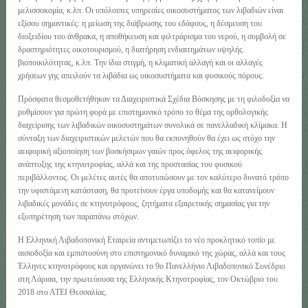
μελισσοκομία, κ.λπ. Οι υπόλοιπες υπηρεσίες οικοσυστήματος των λιβαδιών είναι
εξίσου σημαντικές: η μείωση της διάβρωσης του εδάφους, η δέσμευση του
διοξειδίου του άνθρακα, η αποθήκευση και φιλτράρισμα του νερού, η συμβολή σε
δραστηριότητες οικοτουρισμού, η διατήρηση ενδιαιτημάτων υψηλής
βιοποικιλότητας, κ.λπ. Την ίδια στιγμή, η κλιματική αλλαγή και οι αλλαγές
χρήσεων γης απειλούν τα λιβάδια ως οικοσυστήματα και φυσικούς πόρους.
Πρόσφατα θεσμοθετήθηκαν τα Διαχειριστικά Σχέδια Βόσκησης με τη φιλοδοξία να
ρυθμίσουν για πρώτη φορά με επιστημονικό τρόπο το θέμα της ορθολογικής
διαχείρισης των λιβαδικών οικοσυστημάτων συνολικά σε πανελλαδική κλίμακα. Η
σύνταξη των διαχειριστικών μελετών που θα εκπονηθούν θα έχει ως στόχο την
αειφορική αξιοποίηση των βοσκήσιμων γαιών προς όφελος της αειφορικής
ανάπτυξης της κτηνοτροφίας, αλλά και της προστασίας του φυσικού
περιβάλλοντος. Οι μελέτες αυτές θα αποτυπώσουν με τον καλύτερο δυνατό τρόπο
την υφιστάμενη κατάσταση, θα προτείνουν έργα υποδομής και θα κατανείμουν
λιβαδικές μονάδες σε κτηνοτρόφους, ζητήματα εξαιρετικής σημασίας για την
εξυπηρέτηση των παραπάνω στόχων.
Η Ελληνική Λιβαδοπονική Εταιρεία αντιμετωπίζει το νέο προκλητικό τοπίο με
αισιοδοξία και εμπιστοσύνη στο επιστημονικό δυναμικό της χώρας, αλλά και τους
Έλληνες κτηνοτρόφους και οργανώνει το 9ο Πανελλήνιο Λιβαδοπονικό Συνέδριο
στη Λάρισα, την πρωτεύουσα της Ελληνικής Κτηνοτροφίας, τον Οκτώβριο του
2018 στο ΑΤΕΙ Θεσσαλίας.