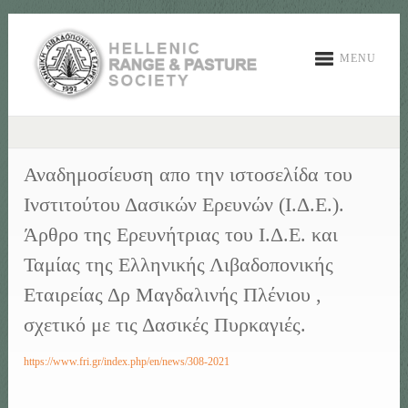
MENU
Αναδημοσίευση απο την ιστοσελίδα του
Ινστιτούτου Δασικών Ερευνών (Ι.Δ.Ε.).
Άρθρο της Ερευνήτριας του Ι.Δ.Ε. και
Ταμίας της Ελληνικής Λιβαδοπονικής
Εταιρείας Δρ Μαγδαλινής Πλένιου ,
σχετικό με τις Δασικές Πυρκαγιές.
https://www.fri.gr/index.php/en/news/308-2021