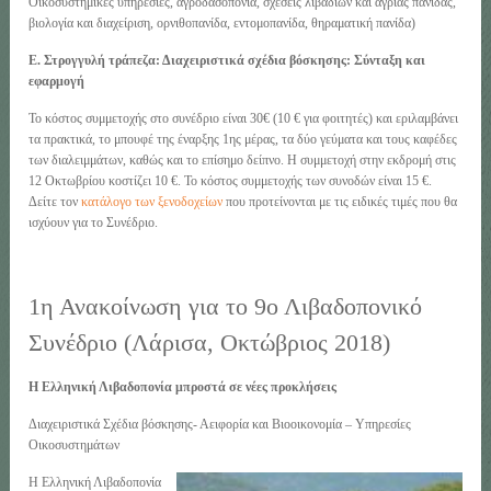
Οικοσυστημικές υπηρεσίες, αγροδασοπονία, σχέσεις λιβαδιών και άγριας πανίδας,
βιολογία και διαχείριση, ορνιθοπανίδα, εντομοπανίδα, θηραματική πανίδα)
Ε. Στρογγυλή τράπεζα: Διαχειριστικά σχέδια βόσκησης: Σύνταξη και
εφαρμογή
Το κόστος συμμετοχής στο συνέδριο είναι 30€ (10 € για φοιτητές) και εριλαμβάνει
τα πρακτικά, το μπουφέ της έναρξης 1ης μέρας, τα δύο γεύματα και τους καφέδες
των διαλειμμάτων, καθώς και το επίσημο δείπνο. Η συμμετοχή στην εκδρομή στις
12 Οκτωβρίου κοστίζει 10 €. Το κόστος συμμετοχής των συνοδών είναι 15 €.
Δείτε τον
κατάλογο των ξενοδοχείων
που προτείνονται με τις ειδικές τιμές που θα
ισχύουν για το Συνέδριο.
1η Ανακοίνωση για το 9ο Λιβαδοπονικό
Συνέδριο (Λάρισα, Οκτώβριος 2018)
Η Ελληνική Λιβαδοπονία μπροστά σε νέες προκλήσεις
Διαχειριστικά Σχέδια βόσκησης- Αειφορία και Βιοοικονομία – Υπηρεσίες
Οικοσυστημάτων
Η Ελληνική Λιβαδοπονία