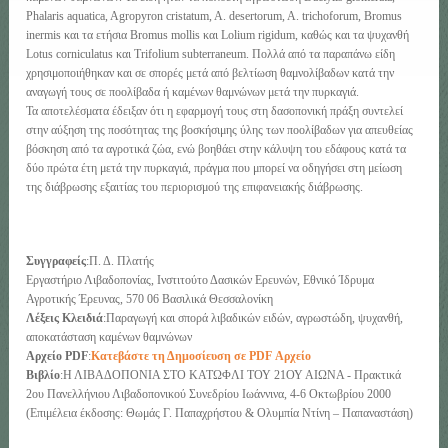
Phalaris aquatica, Agropyron cristatum, A. desertorum, A. trichoforum, Bromus
inermis και τα ετήσια Bromus mollis και Lolium rigidum, καθώς και τα ψυχανθή
Lotus corniculatus και Trifolium subterraneum. Πολλά από τα παραπάνω είδη
χρησιμοποιήθηκαν και σε σπορές μετά από βελτίωση θαμνολίβαδων κατά την
αναγωγή τους σε ποολίβαδα ή καμένων θαμνώνων μετά την πυρκαγιά.
Τα αποτελέσματα έδειξαν ότι η εφαρμογή τους στη δασοπονική πράξη συντελεί
στην αύξηση της ποσότητας της βοσκήσιμης ύλης των ποολίβαδων για απευθείας
βόσκηση από τα αγροτικά ζώα, ενώ βοηθάει στην κάλυψη του εδάφους κατά τα
δύο πρώτα έτη μετά την πυρκαγιά, πράγμα που μπορεί να οδηγήσει στη μείωση
της διάβρωσης εξαιτίας του περιορισμού της επιφανειακής διάβρωσης.
Συγγραφείς
:Π. Δ. Πλατής
Εργαστήριο Λιβαδοπονίας, Ινστιτούτο Δασικών Ερευνών, Εθνικό Ίδρυμα
Αγροτικής Έρευνας, 570 06 Βασιλικά Θεσσαλονίκη
Λέξεις Κλειδιά
:Παραγωγή και σπορά λιβαδικών ειδών, αγρωστώδη, ψυχανθή,
αποκατάσταση καμένων θαμνώνων
Αρχείο PDF
:
Κατεβάστε τη Δημοσίευση σε PDF Αρχείο
Βιβλίο
:Η ΛΙΒΑΔΟΠΟΝΙΑ ΣΤΟ ΚΑΤΩΦΛΙ ΤΟΥ 21ΟΥ ΑΙΩΝΑ - Πρακτικά
2ου Πανελλήνιου Λιβαδοπονικού Συνεδρίου Ιωάννινα, 4-6 Οκτωβρίου 2000
(Επιμέλεια έκδοσης: Θωμάς Γ. Παπαχρήστου & Ολυμπία Ντίνη – Παπαναστάση)