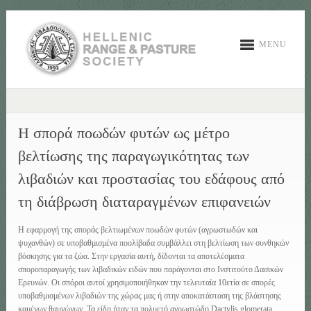
MENU
Η σπορά ποωδών φυτών ως μέτρο
βελτίωσης της παραγωγικότητας των
λιβαδιών και προστασίας του εδάφους από
τη διάβρωση διαταραγμένων επιφανειών
Η εφαρμογή της σποράς βελτιωμένων ποωδών φυτών (αγρωστωδών και
ψυχανθών) σε υποβαθμισμένα ποολίβαδα συμβάλλει στη βελτίωση των συνθηκών
βόσκησης για τα ζώα. Στην εργασία αυτή, δίδονται τα αποτελέσματα
σποροπαραγωγής των λιβαδικών ειδών που παράγονται στο Ινστιτούτο Δασικών
Ερευνών. Οι σπόροι αυτοί χρησιμοποιήθηκαν την τελευταία 10ετία σε σπορές
υποβαθμισμένων λιβαδιών της χώρας μας ή στην αποκατάσταση της βλάστησης
καμένων θαμνώνων. Τα είδη ήταν τα πολυετή αγρωστώδη Dactylis glomerata,