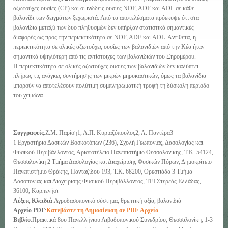
αζωτούχες ουσίες (CP) και οι ινώδεις ουσίες NDF, ADF και ADL σε κάθε
βαλανίδι των δειγμάτων ξεχωριστά. Από τα αποτελέσματα πρόεκυψε ότι στα
βαλανίδια μεταξύ των δυο πληθυσμών δεν υπήρξαν στατιστικά σημαντικές
διαφορές ως προς την περιεκτικότητα σε NDF, ADF και ADL. Aντίθετα, η
περιεκτικότητα σε ολικές αζωτούχες ουσίες των βαλανιδιών από την Κέα ήταν
σημαντικά υψηλότερη από τις αντίστοιχες των βαλανιδιών του Ξηρομέρου.
Η περιεκτικότητα σε ολικές αζωτούχες ουσίες των βαλανιδιών δεν καλύπτει
πλήρως τις ανάγκες συντήρησης των μικρών μηρυκαστικών, όμως τα βαλανίδια
μπορούν να αποτελέσουν πολύτιμη συμπληρωματική τροφή τη δύσκολη περίοδο
του χειμώνα.
Συγγραφείς
:Ζ.Μ. Παρίση1, Α.Π. Κυριαζόπουλος2, Α. Παντέρα3
1 Εργαστήριο Δασικών Βοσκοτόπων (236), Σχολή Γεωπονίας, Δασολογίας και
Φυσικού Περιβάλλοντος, Αριστοτέλειο Πανεπιστήμιο Θεσσαλονίκης, Τ.Κ. 54124,
Θεσσαλονίκη 2 Τμήμα Δασολογίας και Διαχείρισης Φυσικών Πόρων, Δημοκρίτειο
Πανεπιστήμιο Θράκης, Πανταζίδου 193, Τ.Κ. 68200, Ορεστιάδα 3 Τμήμα
Δασοπονίας και Διαχείρισης Φυσικού Περιβάλλοντος, ΤΕΙ Στερεάς Ελλάδας,
36100, Καρπενήσι
Λέξεις Κλειδιά
:Αγροδασοπονικό σύστημα, θρεπτική αξία, βαλανιδιά
Αρχείο PDF
:
Κατεβάστε τη Δημοσίευση σε PDF Αρχείο
Βιβλίο
:Πρακτικά 8ου Πανελλήνιου Λιβαδοπονικού Συνεδρίου, Θεσσαλονίκη, 1-3