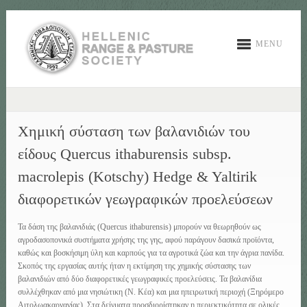
MENU
Xημική σύσταση των βαλανιδιών του
είδους Quercus ithaburensis subsp.
macrolepis (Kotschy) Hedge & Yaltirik
διαφορετικών γεωγραφικών προελεύσεων
Τα δάση της βαλανιδιάς (Quercus ithaburensis) μπορούν να θεωρηθούν ως
αγροδασοπονικά συστήματα χρήσης της γης, αφού παράγουν δασικά προϊόντα,
καθώς και βοσκήσιμη ύλη και καρπούς για τα αγροτικά ζώα και την άγρια πανίδα.
Σκοπός της εργασίας αυτής ήταν η εκτίμηση της χημικής σύστασης των
βαλανιδιών από δύο διαφορετικές γεωγραφικές προελεύσεις. Τα βαλανίδια
συλλέχθηκαν από μια νησιώτικη (Ν. Κέα) και μια ηπειρωτική περιοχή (Ξηρόμερο
Αιτολωακαρνανίας). Στα δείγματα προσδιορίστηκαν η περιεκτικότητα σε ολικές