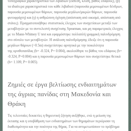
τοπογραφικά χαρακτηριστικά των λιβαδιών (έκθεση, κλίση, βάθος εδάφους), (β)
τα ιδιαίτερα χαρακτηριστικά του κάθε λιβαδιού (παρουσία μεμονωμένων δένδρων,
παρουσία μεμονωμένων θάμνων, παρουσία μεγάλων/μικρών θάμνων, παρουσία
φυτοφράχτη) και (γ) η ανθρώπινη όχληση (απόσταση από οικισμό, απόσταση από
στάνες). Πραγματοποιήθηκε στατιστικός έλεγχος των συσχετίσεων μεταξύ των
μεταβλητών με το συντελεστή συσχέτισης Spearman, και μη παραμετρικός έλεγχος
με το Mann-Whitney U test και εφαρμόστηκε πολλαπλή γραμμική παλινδρόμηση
στο σύνολο των μεταβλητών. Η ανάλυση παλινδρόμησης έδειξε ότι η παρουσία
μεγάλων θάμνων (>0.5m) συσχετίστηκε αρνητικά με την ποικιλότητα
της ορνιθοπανίδας (b= -0.324, P= 0.004), ακολούθησε το βάθος του εδάφους (b=
-0.324, P=0.004) και η παρουσία μεμονωμένων θάμνων που συσχετίστηκε θετικά
(b= 1.109, P= 0.005).
Ζημιές σε έργα βελτίωσης ενδιαιτημάτων
της άγριας πανίδας στη Μακεδονία και
Θράκη
Τις τελευταίες δεκαετίες η θηρευτική ζήτηση αυξήθηκε, ενώ η μείωση της
έκτασης και η υποβάθμιση των ενδιαιτημάτων των θηραμάτων περιόρισαν τη
διαθεσιμότητα και την ποιότητα της θήρας. Για να αντιμετωπίσουν το πρόβλημα