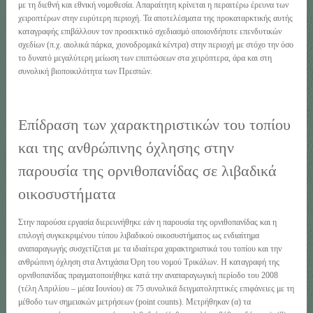
με τη διεθνή και εθνική νομοθεσία. Απαραίτητη κρίνεται η περαιτέρω έρευνα των
χειροπτέρων στην ευρύτερη περιοχή. Τα αποτελέσματα της προκαταρκτικής αυτής
καταγραφής επιβάλλουν τον προσεκτικό σχεδιασμό οποιονδήποτε επενδυτικών
σχεδίων (π.χ. αιολικά πάρκα, χιονοδρομικά κέντρα) στην περιοχή με στόχο την όσο
το δυνατό μεγαλύτερη μείωση των επιπτώσεων στα χειρόπτερα, άρα και στη
συνολική βιοποικιλότητα των Πρεσπών.
Επίδραση των χαρακτηριστικών του τοπίου
και της ανθρώπινης όχλησης στην
παρουσία της ορνιθοπανίδας σε λιβαδικά
οικοσυστήματα
Στην παρούσα εργασία διερευνήθηκε εάν η παρουσία της ορνιθοπανίδας και η
επιλογή συγκεκριμένου τύπου λιβαδικού οικοσυστήματος ως ενδιαίτημα
αναπαραγωγής συσχετίζεται με τα ιδιαίτερα χαρακτηριστικά του τοπίου και την
ανθρώπινη όχληση στα Αντιχάσια Όρη του νομού Τρικάλων. Η καταγραφή της
ορνιθοπανίδας πραγματοποιήθηκε κατά την αναπαραγωγική περίοδο του 2008
(τέλη Απριλίου – μέσα Ιουνίου) σε 75 συνολικά δειγματοληπτικές επιφάνειες με τη
μέθοδο των σημειακών μετρήσεων (point counts). Μετρήθηκαν (α) τα