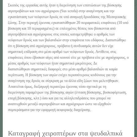
Σκοπός της εργασίας αυτής ήταν η διερεύνηση των επιπτώσεων της βόσκησης
αιγοπροβάτων και του αγριόχοιρου (Sus scrofa) στην αναγέννηση και την
εγκατάσταση των νεόφυτων δρυός σε υπό αναγωγή δρυοδάσος της Μεσογειακής
ζώνης. Στην περιοχή έρευνας εγκαταστάθηκαν 20 πειραματικές επιφάνειες (10 υπό
βόσκηση και 10 περιφραγμένες) σε επιλεγμένες θέσεις που βόσκονται από
αιγοπρόβατα και αγριόχοιρους στις οποίες καταμετρήθηκε ο αριθμός των
νεόφυτων δρυός και των βαλανιδιών στην επιφάνεια του εδάφους. Διαπιστώθηκε
ότι η βόσκηση από αγριόχοιρους, πρόβατα ή συνδυασμός αυτών δεν είχε
σημαντική επίδραση στο μέσο αριθμό των νεόφυτων δρυός. Αντίθετα, στις
επιφάνειες όπου έβοσκαν αίγες από κοινού είτε με πρόβατα είτε με αγριόχοιρους, ο
μέσος αριθμός των νεόφυτων ήταν σημαντικά μικρότερος. Δε
διαπιστώθηκαν σημαντικές διαφορές στο μέσο αριθμό βαλανιδιών σε καμία
περίπτωση. Η βόσκηση των αιγών ενέχει περισσότερους κινδύνους για την
αναγέννηση της δρυός σε σύγκριση με τα άλλα είδη ζώων που μελετήθηκαν.
Απαιτείται όμως, διεξαγωγή περαιτέρω έρευνας τόσο σχετικά με τη
διερεύνηση παραμέτρων της βόσκησης αιγών (ένταση βόσκησης, βοσκοφόρτωση,
εποχή βόσκησης, κλπ.) όσο και για τις αλληλεπιδράσεις που μπορεί να
αναπτυχθούν μεταξύ αιγοπροβάτων και αγριόχοιρων ώστε να εξαχθούν
συμπεράσματα για την εφαρμογή αειφορικής διαχείρισης.
Καταγραφή χειροπτέρων στα ψευδαλπικά