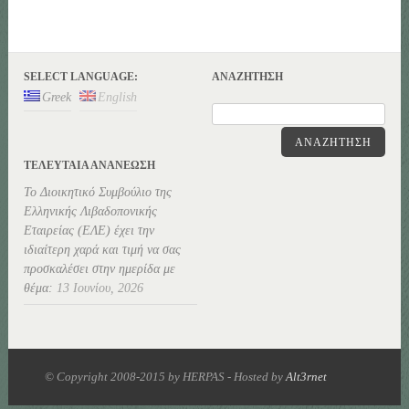
SELECT LANGUAGE:
ΑΝΑΖΉΤΗΣΗ
Greek
English
ΑΝΑΖΉΤΗΣΗ
ΤΕΛΕΥΤΑΊΑ ΑΝΑΝΕΏΣΗ
Το Διοικητικό Συμβούλιο της
Ελληνικής Λιβαδοπονικής
Εταιρείας (ΕΛΕ) έχει την
ιδιαίτερη χαρά και τιμή να σας
προσκαλέσει στην ημερίδα με
θέμα:
13 Ιουνίου, 2026
© Copyright 2008-2015 by HERPAS - Hosted by
Alt3rnet