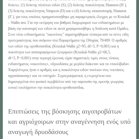
δείκτες: (1) δείκτης πλούτου ειδών (S), (2) δείκτης ποικιλότητας Shannon (H΄),
(3) δείκτης ποικιλότητας Simpson (D) και o (4) δείκτης ισοκατανομής Shannon
(E΄), για τους οποίους πραγματοποιήθηκε μη παραμετρικός έλεγχος με το Kruskal
– Wallis test. Για την εκτίμηση του βαθμού διαχωρισμού των ενδιαιτημάτων με
βάση την κατανομή των ειδών σε αυτά χρησιμοποιήθηκε η Ανάλυση κατά Ομάδες.
Στον τύπο ενδιαιτήματος “οικοτόνος” παρατηρήθηκαν τέσσερα από τα πέντε είδη
προτεραιότητας που ανήκουν στα Παραρτήματα της Οδηγίας 79/409. Ο αριθμός
των ειδών της ορνιθοπανίδας (Kruskal-Wallis χ2=95, df=5, P<0,001) και η
πυκνότητα των αναπαραγόμενων ζευγαριών (Kruskal-Wallis χ2=66,5,
df=5, P<0,001) στην περιοχή έρευνας είχαν σημαντικές τιμές στους τύπους
ενδιαιτήματος «οικοτόνος», «δρυοδάσος με μεγάλα διάκενα» και τα «ποολίβαδα».
Χαμηλότερος ήταν ο αριθμός και η ποικιλότητα ειδών πουλιών στις «εκτάσεις
αγρανάπαυσης» και τα «σιτηρά». Συμπερασματικά, η ετερογένεια που
δημιουργείται στο φυσικό περιβάλλον από την παρουσία της ορεινής γεωργίας
ευνοεί τουλάχιστον την ποικιλότητα ορνιθοπανίδας.
Επιπτώσεις της βόσκησης αιγοπροβάτων
και αγριόχοιρων στην αναγέννηση ενός υπό
αναγωγή δρυοδάσους