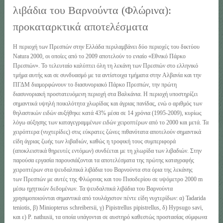
λιβάδια του Βαρνούντα (Φλώρινα):
προκαταρκτικά αποτελέσματα
Η περιοχή των Πρεσπών στην Ελλάδα περιλαμβάνει δύο περιοχές του δικτύου
Natura 2000, οι οποίες από το 2009 αποτελούν το ενιαίο «Εθνικό Πάρκο
Πρεσπών». Το τελευταίο καλύπτει όλη τη λεκάνη των Πρεσπών στο ελληνικό
τμήμα αυτής και σε συνδυασμό με τα αντίστοιχα τμήματα στην Αλβανία και την
ΠΓΔΜ διαμορφώνουν το διασυνοριακό Πάρκο Πρεσπών, την πρώτη
διασυνοριακή προστατευόμενη περιοχή στα Βαλκάνια. Η περιοχή υποστηρίζει
σημαντικά υψηλή ποικιλότητα χλωρίδας και άγριας πανίδας, ενώ ο αριθμός των
θηλαστικών ειδών αυξήθηκε κατά 43% μέσα σε 14 χρόνια (1995-2009), κυρίως
λόγω αύξησης των καταγεγραμμένων ειδών χειροπτέρων από το 2000 και μετά. Τα
χειρόπτερα (νυχτερίδες) στις εύκρατες ζώνες πιθανότατα αποτελούν σημαντικά
είδη άγριας ζωής των λιβαδιών, καθώς η τροφική τους συμπεριφορά
(αποκλειστικά θηρευτές εντόμων) συνδέεται με τη χλωρίδα των λιβαδιών. Στην
παρούσα εργασία παρουσιάζονται τα αποτελέσματα της πρώτης καταγραφής
χειροπτέρων στα ψευδαλπικά λιβάδια του Βαρνούντα στα όρια της λεκάνης
των Πρεσπών με αυτές της Φλώρινας και του Πισοδερίου σε υψόμετρο 2000 m
μέσω ηχητικών δεδομένων. Τα ψευδαλπικά λιβάδια του Βαρνούντα
χρησιμοποιούνται σημαντικά από τουλάχιστον πέντε είδη νυχτερίδων: α) Tadarida
teniotis, β) Miniopterus schreibersii, γ) Pipistrellus pipistrellus, δ) Hypsugo savi,
και ε) P. nathusii, τα οποία υπάγονται σε αυστηρό καθεστώς προστασίας σύμφωνα