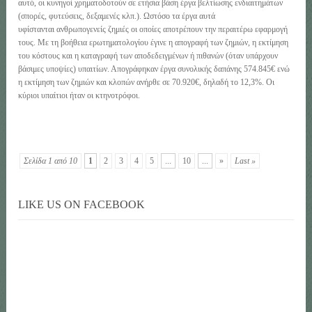
αυτό, οι κυνηγοί χρηματοδοτούν σε ετήσια βάση έργα βελτίωσης ενδιαιτημάτων
(σπορές, φυτεύσεις, δεξαμενές κλπ.). Ωστόσο τα έργα αυτά
υφίστανται ανθρωπογενείς ζημιές οι οποίες αποτρέπουν την περαιτέρω εφαρμογή
τους. Με τη βοήθεια ερωτηματολογίου έγινε η απογραφή των ζημιών, η εκτίμηση
του κόστους και η καταγραφή των αποδεδειγμένων ή πιθανών (όταν υπάρχουν
βάσιμες υποψίες) υπαιτίων. Απογράφηκαν έργα συνολικής δαπάνης 574.845€ ενώ
η εκτίμηση των ζημιών και κλοπών ανήρθε σε 70.920€, δηλαδή το 12,3%. Οι
κύριοι υπαίτιοι ήταν οι κτηνοτρόφοι.
Σελίδα 1 από 10
1
2
3
4
5
...
10
...
»
Last »
LIKE US ON FACEBOOK