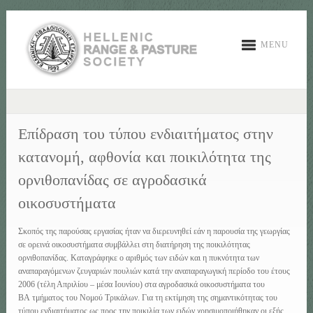
MENU
Επίδραση του τύπου ενδιαιτήματος στην
κατανομή, αφθονία και ποικιλότητα της
ορνιθοπανίδας σε αγροδασικά
οικοσυστήματα
Σκοπός της παρούσας εργασίας ήταν να διερευνηθεί εάν η παρουσία της γεωργίας
σε ορεινά οικοσυστήματα συμβάλλει στη διατήρηση της ποικιλότητας
ορνιθοπανίδας. Καταγράφηκε ο αριθμός των ειδών και η πυκνότητα των
αναπαραγόμενων ζευγαριών πουλιών κατά την αναπαραγωγική περίοδο του έτους
2006 (τέλη Απριλίου – μέσα Ιουνίου) στα αγροδασικά οικοσυστήματα του
ΒΑ τμήματος του Νομού Τρικάλων. Για τη εκτίμηση της σημαντικότητας του
τύπου ενδιαιτήματος ως προς την ποικιλία των ειδών χρησιμοποιήθηκαν οι εξής