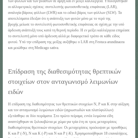
των φύλλων και των βλαστών σε αμιγή και εν μείξει καλλιέργεια. Υπολογίστηκαν
οι αλλομετρικές σχέσεις: συντελεστής φωτοσυνθετικής επιφάνειας (LAR),
αναλογία βάρους φύλλων (LWR) και το ειδικό βάρος των φύλλων (SLW). Τα
αποτελέσματα έδειξαν ότι η ανάπτυξη των φυτών μόνο με το νερό της
βροχής μείωσε το συντελεστή φωτοσυνθετικής επιφάνειας σε σχέση με την υπό
άρδευση ανάπτυξή τους κατά τη θερινή περίοδο. Η εν μείξει καλλιέργεια επηρέασε
το συντελεστή μόνο υπό άρδευση αλλά με διαφορετικό τρόπο σε κάθε είδος
φυτού. Υπό την επίδραση της μείξης αυξήθηκε ο LAR στη Festuca arundinacea
και μειώθηκε στη Medicago sativa.
Επίδραση της διαθεσιμότητας θρεπτικών
στοιχείων στον ανταγωνισμό λειμωνίων
ειδών
Η επίδραση της διαθεσιμότητας των θρεπτικών στοιχείων Ν, Ρ και Κ στην αύξηση
και τον ανταγωνισμό λειμώνιων ειδών (αγρωστωδών και πλατύφυλλων)
εξετάσθηκε σε δύο πειράματα. Στο πρώτο πείραμα, εννέα λειμώνια είδη
αναπτύχθηκαν σε ξυλοκιβώτια με χώμα για τρία έτη σε τρεις μεταχειρίσεις
διαθεσιμότητας θρεπτικών στοιχείων. Οι μεταχειρίσεις προέκυψαν με προσθήκες
Κ και Ρ (-Ν), Ν και Κ (-Ρ) και Ν και Ρ (-Κ). Χρησιμοποιήθηκαν 18 επαναλήψεις.