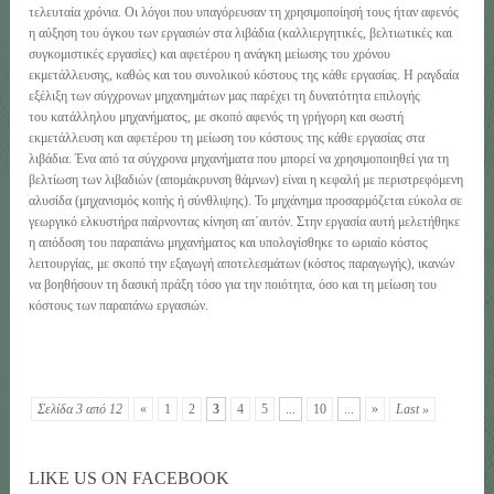
τελευταία χρόνια. Οι λόγοι που υπαγόρευσαν τη χρησιμοποίησή τους ήταν αφενός
η αύξηση του όγκου των εργασιών στα λιβάδια (καλλιεργητικές, βελτιωτικές και
συγκομιστικές εργασίες) και αφετέρου η ανάγκη μείωσης του χρόνου
εκμετάλλευσης, καθώς και του συνολικού κόστους της κάθε εργασίας. Η ραγδαία
εξέλιξη των σύγχρονων μηχανημάτων μας παρέχει τη δυνατότητα επιλογής
του κατάλληλου μηχανήματος, με σκοπό αφενός τη γρήγορη και σωστή
εκμετάλλευση και αφετέρου τη μείωση του κόστους της κάθε εργασίας στα
λιβάδια. Ένα από τα σύγχρονα μηχανήματα που μπορεί να χρησιμοποιηθεί για τη
βελτίωση των λιβαδιών (απομάκρυνση θάμνων) είναι η κεφαλή με περιστρεφόμενη
αλυσίδα (μηχανισμός κοπής ή σύνθλιψης). Το μηχάνημα προσαρμόζεται εύκολα σε
γεωργικό ελκυστήρα παίρνοντας κίνηση απ΄αυτόν. Στην εργασία αυτή μελετήθηκε
η απόδοση του παραπάνω μηχανήματος και υπολογίσθηκε το ωριαίο κόστος
λειτουργίας, με σκοπό την εξαγωγή αποτελεσμάτων (κόστος παραγωγής), ικανών
να βοηθήσουν τη δασική πράξη τόσο για την ποιότητα, όσο και τη μείωση του
κόστους των παραπάνω εργασιών.
Σελίδα 3 από 12
«
1
2
3
4
5
...
10
...
»
Last »
LIKE US ON FACEBOOK