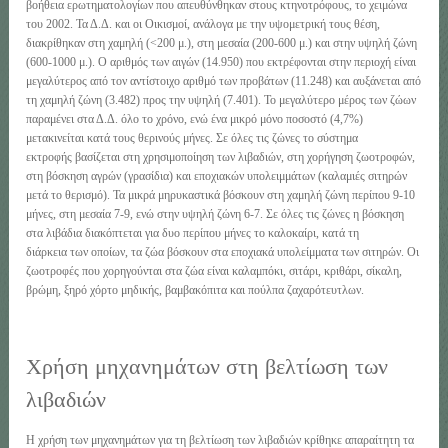
βοήθεια ερωτηματολογίων που απευθύνθηκαν στους κτηνοτρόφους, το χειμώνα
του 2002. Τα Δ.Δ. και οι Οικισμοί, ανάλογα με την υψομετρική τους θέση,
διακρίθηκαν στη χαμηλή (<200 μ.), στη μεσαία (200-600 μ.) και στην υψηλή ζώνη
(600-1000 μ.). Ο αριθμός των αιγών (14.950) που εκτρέφονται στην περιοχή είναι
μεγαλύτερος από τον αντίστοιχο αριθμό των προβάτων (11.248) και αυξάνεται από
τη χαμηλή ζώνη (3.482) προς την υψηλή (7.401). Το μεγαλύτερο μέρος των ζώων
παραμένει στα Δ.Δ. όλο το χρόνο, ενώ ένα μικρό μόνο ποσοστό (4,7%)
μετακινείται κατά τους θερινούς μήνες. Σε όλες τις ζώνες το σύστημα
εκτροφής βασίζεται στη χρησιμοποίηση των λιβαδιών, στη χορήγηση ζωοτροφών,
στη βόσκηση αγρών (γρασίδια) και εποχιακών υπολειμμάτων (καλαμιές σιτηρών
μετά το θερισμό). Τα μικρά μηρυκαστικά βόσκουν στη χαμηλή ζώνη περίπου 9-10
μήνες, στη μεσαία 7-9, ενώ στην υψηλή ζώνη 6-7. Σε όλες τις ζώνες η βόσκηση
στα λιβάδια διακόπτεται για δυο περίπου μήνες το καλοκαίρι, κατά τη
διάρκεια των οποίων, τα ζώα βόσκουν στα εποχιακά υπολείμματα των σιτηρών. Οι
ζωοτροφές που χορηγούνται στα ζώα είναι καλαμπόκι, σιτάρι, κριθάρι, σίκαλη,
βρώμη, ξηρό χόρτο μηδικής, βαμβακόπιτα και πούλπα ζαχαρότευτλων.
Χρήση μηχανημάτων στη βελτίωση των
λιβαδιών
Η χρήση των μηχανημάτων για τη βελτίωση των λιβαδιών κρίθηκε απαραίτητη τα