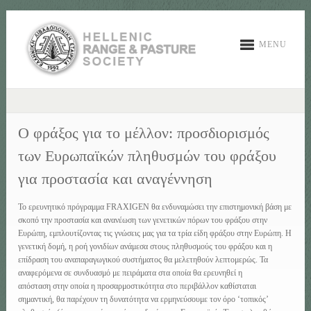
MENU
Ο φράξος για το μέλλον: προσδιορισμός
των Ευρωπαϊκών πληθυσμών του φράξου
για προστασία και αναγέννηση
Το ερευνητικό πρόγραμμα FRAXIGEN θα ενδυναμώσει την επιστημονική βάση με
σκοπό την προστασία και ανανέωση των γενετικών πόρων του φράξου στην
Ευρώπη, εμπλουτίζοντας τις γνώσεις μας για τα τρία είδη φράξου στην Ευρώπη. Η
γενετική δομή, η ροή γονιδίων ανάμεσα στους πληθυσμούς του φράξου και η
επίδραση του αναπαραγωγικού συστήματος θα μελετηθούν λεπτομερώς. Τα
αναφερόμενα σε συνδυασμό με πειράματα στα οποία θα ερευνηθεί η
απόσταση στην οποία η προσαρμοστικότητα στο περιβάλλον καθίσταται
σημαντική, θα παρέχουν τη δυνατότητα να ερμηνεύσουμε τον όρο ‘τοπικός’