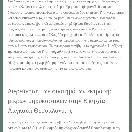
Στο δεύτερο πείραμα πέντε λειμώνια είδη αυξήθηκαν σε αμιγείς καλλιέργειες και
σε συγκαλλιέργεια σε γλάστρες με άμμο. Χρησιμοποιήθηκαν έξι θρεπτικά
διαλύματα τα οποία προέκυψαν από το συνδυασμό δύο επιπέδων Ρ (1 και 20 ppm)
και τριών επιπέδων Κ (4, 16 και 64 ppm), σε τελείως τυχαιοποιημένο σχέδιο
με τέσσερις επαναλήψεις. Οι μεταβολές στη Διάρκεια Βιομάζας των ειδών
συσχετίζονταν αρνητικά με τις συγκεντρώσεις των ειδών σε Ρ, όταν ο Ρ ήταν
περιοριστικός, όχι όμως στις άλλες δύο μεταχειρίσεις. Στο δεύτερο πείραμα, τα
πλατύφυλλα συγκέντρωσαν αναλογικά περισσότερο Ρ στο υπέργειο τμήμα τους,
όταν ο Ρ ήταν περιοριστικός. Το αντίστροφο συνέβη με τα αγρωστώδη. Η αύξηση
της διαθεσιμότητας του Κ στη συγκαλλιέργεια έτεινε να ευνοήσει τα αγρωστώδη
είδη, ενώ η αύξηση της διαθεσιμότητας του Ρ τα πλατύφυλλα. Τα αποτελέσματα
έδειξαν ότι είδη με τη χαμηλότερη συγκέντρωση στους ιστούς τους στο πλέον
περιοριστικό θρεπτικό στοιχείο ήταν τα ανταγωνιστικότερα.
Διερεύνηση των συστημάτων εκτροφής
μικρών μηρυκαστικών στην Επαρχία
Λαγκαδά Θεσσαλονίκης
Το σύστημα εκτροφής αιγών και προβάτων διερευνήθηκε σε οχτώ Δημοτικά
Διαμερίσματα (Δ.Δ.) και Οικισμούς της επαρχίας Λαγκαδά Θεσσαλονίκης με τη