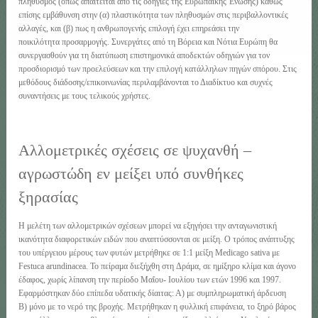
πληθυσμός (όπως απαιτείται από τις οδηγίες της Ευρωπαϊκής Ένωσης) καθώς
επίσης εμβάθυνση στην (α) πλαστικότητα των πληθυσμών στις περιβαλλοντικές
αλλαγές, και (β) πως η ανθρωπογενής επιλογή έχει επηρεάσει την
ποικιλότητα προσαρμογής. Συνεργάτες από τη Βόρεια και Νότια Ευρώπη θα
συνεργασθούν για τη διατύπωση επιστημονικά αποδεκτών οδηγιών για τον
προσδιορισμό των προελεύσεων και την επιλογή κατάλληλων πηγών σπόρου. Στις
μεθόδους διάδοσης/επικοινωνίας περιλαμβάνονται το Διαδίκτυο και συχνές
συναντήσεις με τους τελικούς χρήστες.
Αλλομετρικές σχέσεις σε ψυχανθή –
αγρωστώδη εν μείξει υπό συνθήκες
ξηρασίας
Η μελέτη των αλλομετρικών σχέσεων μπορεί να εξηγήσει την ανταγωνιστική
ικανότητα διαφορετικών ειδών που αναπτύσσονται σε μείξη. Ο τρόπος ανάπτυξης
του υπέργειου μέρους των φυτών μετρήθηκε σε 1:1 μείξη Medicago sativa με
Festuca arundinacea. Το πείραμα διεξήχθη στη Δράμα, σε ημίξηρο κλίμα και άγονο
έδαφος, χωρίς λίπανση την περίοδο Μαΐου- Ιουλίου των ετών 1996 και 1997.
Εφαρμόστηκαν δύο επίπεδα υδατικής δίαιτας: Α) με συμπληρωματική άρδευση
Β) μόνο με το νερό της βροχής. Μετρήθηκαν η φυλλική επιφάνεια, το ξηρό βάρος