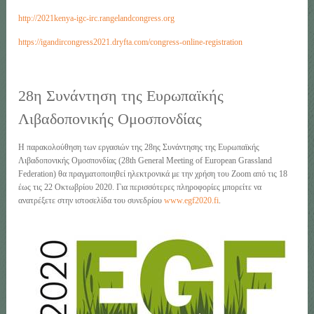
http://2021kenya-igc-irc.rangelandcongress.org
https://igandircongress2021.dryfta.com/congress-online-registration
28η Συνάντηση της Ευρωπαϊκής
Λιβαδοπονικής Ομοσπονδίας
Η παρακολούθηση των εργασιών της 28
ης
Συνάντησης της Ευρωπαϊκής
Λιβαδοπονικής Ομοσπονδίας (28
th
General Meeting of European Grassland
Federation) θα πραγματοποιηθεί ηλεκτρονικά με την χρήση του Zoom από τις 18
έως τις 22 Οκτωβρίου 2020. Για περισσότερες πληροφορίες μπορείτε να
ανατρέξετε στην ιστοσελίδα του συνεδρίου
www.egf2020.fi
.