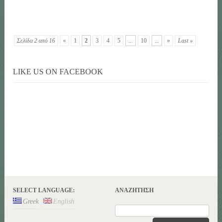
Σελίδα 2 από 16
«
1
2
3
4
5
...
10
...
»
Last »
LIKE US ON FACEBOOK
SELECT LANGUAGE:
ΑΝΑΖΉΤΗΣΗ
Greek
English