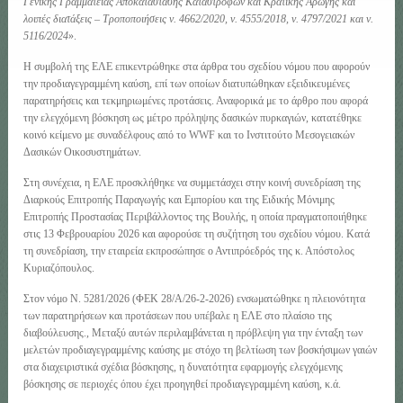
Γενικής Γραμματείας Αποκατάστασης Καταστροφών και Κρατικής Αρωγής και
λοιπές διατάξεις – Τροποποιήσεις ν. 4662/2020, ν. 4555/2018, ν. 4797/2021 και ν.
5116/2024
».
Η συμβολή της ΕΛΕ επικεντρώθηκε στα άρθρα του σχεδίου νόμου που αφορούν
την προδιαγεγραμμένη καύση, επί των οποίων διατυπώθηκαν εξειδικευμένες
παρατηρήσεις και τεκμηριωμένες προτάσεις. Αναφορικά με το άρθρο που αφορά
την ελεγχόμενη βόσκηση ως μέτρο πρόληψης δασικών πυρκαγιών, κατατέθηκε
κοινό κείμενο με συναδέλφους από το WWF και το Ινστιτούτο Μεσογειακών
Δασικών Οικοσυστημάτων.
Στη συνέχεια, η ΕΛΕ προσκλήθηκε να συμμετάσχει στην κοινή συνεδρίαση της
Διαρκούς Επιτροπής Παραγωγής και Εμπορίου και της Ειδικής Μόνιμης
Επιτροπής Προστασίας Περιβάλλοντος της Βουλής, η οποία πραγματοποιήθηκε
στις 13 Φεβρουαρίου 2026 και αφορούσε τη συζήτηση του σχεδίου νόμου. Κατά
τη συνεδρίαση, την εταιρεία εκπροσώπησε ο Αντιπρόεδρός της κ. Απόστολος
Κυριαζόπουλος.
Στον νόμο Ν. 5281/2026 (ΦΕΚ 28/A/26-2-2026) ενσωματώθηκε η πλειονότητα
των παρατηρήσεων και προτάσεων που υπέβαλε η ΕΛΕ στο πλαίσιο της
διαβούλευσης., Μεταξύ αυτών περιλαμβάνεται η πρόβλεψη για την ένταξη των
μελετών προδιαγεγραμμένης καύσης με στόχο τη βελτίωση των βοσκήσιμων γαιών
στα διαχειριστικά σχέδια βόσκησης, η δυνατότητα εφαρμογής ελεγχόμενης
βόσκησης σε περιοχές όπου έχει προηγηθεί προδιαγεγραμμένη καύση, κ.ά.