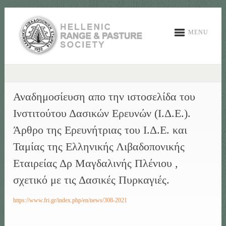
MENU
Αναδημοσίευση απο την ιστοσελίδα του
Ινστιτούτου Δασικών Ερευνών (Ι.Δ.Ε.).
Άρθρο της Ερευνήτριας του Ι.Δ.Ε. και
Ταμίας της Ελληνικής Λιβαδοπονικής
Εταιρείας Δρ Μαγδαλινής Πλένιου ,
σχετικό με τις Δασικές Πυρκαγιές.
https://www.fri.gr/index.php/en/news/308-2021