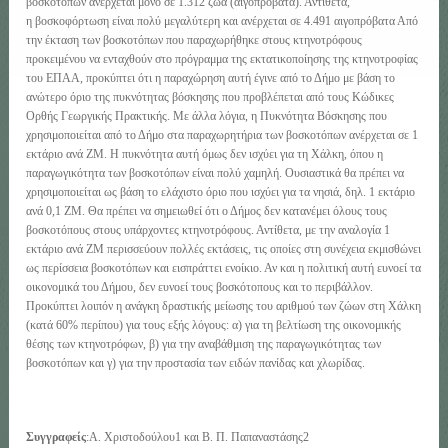
βοσκοτόπων ανέρχεται μόνο σε 1.312 ζώα (αιγοπρόβατα). Αντίθετα,
η βοσκοφόρτωση είναι πολύ μεγαλύτερη και ανέρχεται σε 4.491 αιγοπρόβατα Από
την έκταση των βοσκοτόπων που παραχωρήθηκε στους κτηνοτρόφους
προκειμένου να ενταχθούν στο πρόγραμμα της εκτατικοποίησης της κτηνοτροφίας
του ΕΠΑΑ, προκύπτει ότι η παραχώρηση αυτή έγινε από το Δήμο με βάση το
ανώτερο όριο της πυκνότητας βόσκησης που προβλέπεται από τους Κώδικες
Ορθής Γεωργικής Πρακτικής. Με άλλα λόγια, η Πυκνότητα Βόσκησης που
χρησιμοποιείται από το Δήμο στα παραχωρητήρια των βοσκοτόπων ανέρχεται σε 1
εκτάριο ανά ΖΜ. Η πυκνότητα αυτή όμως δεν ισχύει για τη Χάλκη, όπου η
παραγωγικότητα των βοσκοτόπων είναι πολύ χαμηλή. Ουσιαστικά θα πρέπει να
χρησιμοποιείται ως βάση το ελάχιστο όριο που ισχύει για τα νησιά, δηλ. 1 εκτάριο
ανά 0,1 ΖΜ. Θα πρέπει να σημειωθεί ότι ο Δήμος δεν κατανέμει όλους τους
βοσκοτόπους στους υπάρχοντες κτηνοτρόφους. Αντίθετα, με την αναλογία 1
εκτάριο ανά ΖΜ περισσεύουν πολλές εκτάσεις, τις οποίες στη συνέχεια εκμισθώνει
ως περίσσεια βοσκοτόπων και εισπράττει ενοίκιο. Αν και η πολιτική αυτή ευνοεί τα
οικονομικά του Δήμου, δεν ευνοεί τους βοσκότοπους και το περιβάλλον.
Προκύπτει λοιπόν η ανάγκη δραστικής μείωσης του αριθμού των ζώων στη Χάλκη
(κατά 60% περίπου) για τους εξής λόγους: α) για τη βελτίωση της οικονομικής
θέσης των κτηνοτρόφων, β) για την αναβάθμιση της παραγωγικότητας των
βοσκοτόπων και γ) για την προστασία των ειδών πανίδας και χλωρίδας.
Συγγραφείς
:Α. Χριστοδούλου1 και Β. Π. Παπαναστάσης2