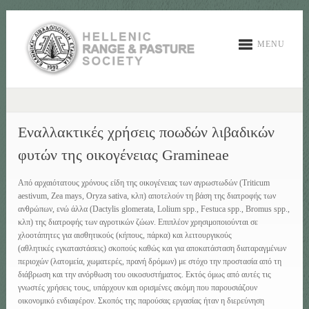
MENU
Εναλλακτικές χρήσεις ποωδών λιβαδικών
φυτών της οικογένειας Gramineae
Από αρχαιότατους χρόνους είδη της οικογένειας των αγρωστωδών (Triticum
aestivum, Zea mays, Oryza sativa, κλπ) αποτελούν τη βάση της διατροφής των
ανθρώπων, ενώ άλλα (Dactylis glomerata, Lolium spp., Festuca spp., Bromus spp.,
κλπ) της διατροφής των αγροτικών ζώων. Επιπλέον χρησιμοποιούνται σε
χλοοτάπητες για αισθητικούς (κήπους, πάρκα) και λειτουργικούς
(αθλητικές εγκαταστάσεις) σκοπούς καθώς και για αποκατάσταση διαταραγμένων
περιοχών (λατομεία, χωματερές, πρανή δρόμων) με στόχο την προστασία από τη
διάβρωση και την ανόρθωση του οικοσυστήματος. Εκτός όμως από αυτές τις
γνωστές χρήσεις τους, υπάρχουν και ορισμένες ακόμη που παρουσιάζουν
οικονομικό ενδιαφέρον. Σκοπός της παρούσας εργασίας ήταν η διερεύνηση