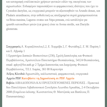
και καταγραφή εναλλακτικών χρήσεων φυτικών ειδών της οικογένειας των
αγρωστωδών. Ενδιαφέρον παρουσιάζουν οι φαρμακευτικές ιδιότητες που έχει το
Cynodon dactylon, ως ενεργειακά μπορούν να αξιοποιηθούν τα Arundo donax, και
Phalaris arundinacea, στην ανθοδετική ως αποξηραμένα συχνά χρησιμοποιούνται
τα Briza maxima, Lagurus ovatus και Stipa pennata, ενώ κατάλληλα για
γρασίδι κατοικίδιων γατών (cat grass) είναι τα Avena sterilis, και Dactylis
glomerata.
Συγγραφείς
:Α. Κυριαζόπουλος1,2, Ε. Χορμόβα 2, Γ. Φωτιάδης2, Ζ. M. Παρίση 1
και Ε. Αβραάμ 1
1 Εργαστήριο Δασικών Βοσκοτόπων (236), Σχολή Δασολογίας και Φυσικού
Περιβάλλοντος, Αριστοτέλειο Πανεπιστήμιο Θεσσαλονίκης, 54124 Θεσσαλονίκη,
email: apkyr@for.auth.gr 2 Τμήμα Δασοπονίας και Διαχείρισης Φυσικού
Περιβάλλοντος, Τ.Ε.Ι. Λαμίας, 361 00 Καρπενήσι
Λέξεις Κλειδιά
:Αγρωστώδη, καλλωπιστικά, φαρμακευτικά, ενεργειακά
Αρχείο PDF
:
Κατεβάστε τη Δημοσίευση σε PDF Αρχείο
Βιβλίο
:ΛΙΒΑΔΟΠΟΝΙΑ ΚΑΙ ΠΡΟΣΤΑΤΕΥΟΜΕΝΕΣ ΠΕΡΙΟΧΕΣ - Πρακτικά
6ου Πανελλήνιου Λιβαδοπονικού Συνεδρίου Λεωνίδιο Αρκαδίας, 2-4 Οκτωβρίου
2008 (Επιμέλεια έκδοσης: Κωνσταντίνος Θ. Μαντζανάς και Βασίλειος Π.
Παπαναστάσης)