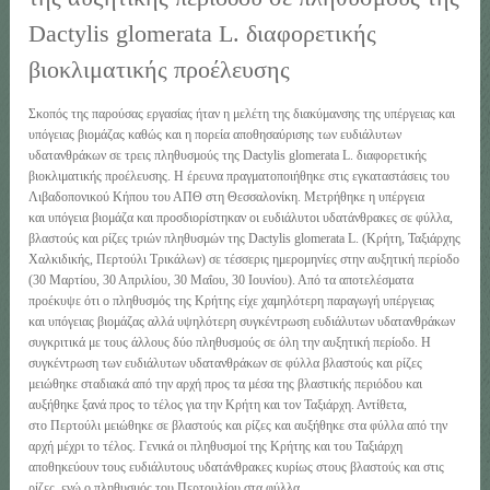
Dactylis glomerata L. διαφορετικής
βιοκλιματικής προέλευσης
Σκοπός της παρούσας εργασίας ήταν η μελέτη της διακύμανσης της υπέργειας και
υπόγειας βιομάζας καθώς και η πορεία αποθησαύρισης των ευδιάλυτων
υδατανθράκων σε τρεις πληθυσμούς της Dactylis glomerata L. διαφορετικής
βιοκλιματικής προέλευσης. Η έρευνα πραγματοποιήθηκε στις εγκαταστάσεις του
Λιβαδοπονικού Κήπου του ΑΠΘ στη Θεσσαλονίκη. Μετρήθηκε η υπέργεια
και υπόγεια βιομάζα και προσδιορίστηκαν οι ευδιάλυτοι υδατάνθρακες σε φύλλα,
βλαστούς και ρίζες τριών πληθυσμών της Dactylis glomerata L. (Κρήτη, Ταξιάρχης
Χαλκιδικής, Περτούλι Τρικάλων) σε τέσσερις ημερομηνίες στην αυξητική περίοδο
(30 Μαρτίου, 30 Απριλίου, 30 Μαΐου, 30 Ιουνίου). Από τα αποτελέσματα
προέκυψε ότι o πληθυσμός της Κρήτης είχε χαμηλότερη παραγωγή υπέργειας
και υπόγειας βιομάζας αλλά υψηλότερη συγκέντρωση ευδιάλυτων υδατανθράκων
συγκριτικά με τους άλλους δύο πληθυσμούς σε όλη την αυξητική περίοδο. Η
συγκέντρωση των ευδιάλυτων υδατανθράκων σε φύλλα βλαστούς και ρίζες
μειώθηκε σταδιακά από την αρχή προς τα μέσα της βλαστικής περιόδου και
αυξήθηκε ξανά προς το τέλος για την Κρήτη και τον Ταξιάρχη. Αντίθετα,
στο Περτούλι μειώθηκε σε βλαστούς και ρίζες και αυξήθηκε στα φύλλα από την
αρχή μέχρι το τέλος. Γενικά οι πληθυσμοί της Κρήτης και του Ταξιάρχη
αποθηκεύουν τους ευδιάλυτους υδατάνθρακες κυρίως στους βλαστούς και στις
ρίζες, ενώ ο πληθυσμός του Περτουλίου στα φύλλα.