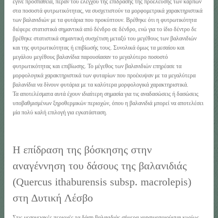
έγινε προσπάθεια, πέραν του ελέγχου της επίδρασης της προέλευσης των καρπών
στα ποσοστά φυτρωτικότητας, να συσχετιστούν τα μορφομετρικά χαρακτηριστικά
των βαλανιδιών με τα φυτάρια που προκύπτουν. Βρέθηκε ότι η φυτρωτικότητα
διέφερε στατιστικά σημαντικά από δένδρο σε δένδρο, ενώ για το ίδιο δέντρο δε
βρέθηκε στατιστικά σημαντική συσχέτιση μεταξύ του μεγέθους των βαλανιδιών
και της φυτρωτικότητας ή επιβίωσής τους. Συνολικά όμως τα μεσαίου και
μεγάλου μεγέθους βαλανίδια παρουσίασαν το μεγαλύτερο ποσοστό
φυτρωτικότητας και επιβίωσης. Το μέγεθος των βαλανιδιών επηρέασε τα
μορφολογικά χαρακτηριστικά των φυταρίων που προέκυψαν με τα μεγαλύτερα
βαλανίδια να δίνουν φυτάρια με τα καλύτερα μορφολογικά χαρακτηριστικά.
Τα αποτελέσματα αυτά έχουν ιδιαίτερη σημασία για τις αναδασώσεις ή δασώσεις
υποβαθμισμένων ξηροθερμικών περιοχών, όπου η βαλανιδιά μπορεί να αποτελέσει
μία πολύ καλή επιλογή για εγκατάσταση.
Η επίδραση της βόσκησης στην
αναγέννηση του δάσους της βαλανιδιάς
(Quercus ithaburensis subsp. macrolepis)
στη Δυτική Λέσβο
Στις μεσογειακές περιοχές τα δάση βαλανιδιάς σήμερα χρησιμοποιούνται κυρίως