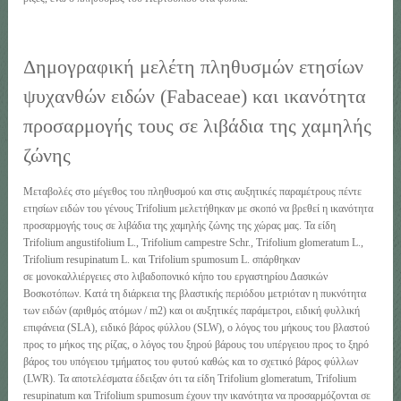
Δημογραφική μελέτη πληθυσμών ετησίων
ψυχανθών ειδών (Fabaceae) και ικανότητα
προσαρμογής τους σε λιβάδια της χαμηλής
ζώνης
Μεταβολές στο μέγεθος του πληθυσμού και στις αυξητικές παραμέτρους πέντε
ετησίων ειδών του γένους Trifolium μελετήθηκαν με σκοπό να βρεθεί η ικανότητα
προσαρμογής τους σε λιβάδια της χαμηλής ζώνης της χώρας μας. Τα είδη
Trifolium angustifolium L., Trifolium campestre Schr., Trifolium glomeratum L.,
Trifolium resupinatum L. και Trifolium spumosum L. σπάρθηκαν
σε μονοκαλλιέργειες στο λιβαδοπονικό κήπο του εργαστηρίου Δασικών
Βοσκοτόπων. Κατά τη διάρκεια της βλαστικής περιόδου μετριόταν η πυκνότητα
των ειδών (αριθμός ατόμων / m2) και οι αυξητικές παράμετροι, ειδική φυλλική
επιφάνεια (SLA), ειδικό βάρος φύλλου (SLW), ο λόγος του μήκους του βλαστού
προς το μήκος της ρίζας, ο λόγος του ξηρού βάρους του υπέργειου προς το ξηρό
βάρος του υπόγειου τμήματος του φυτού καθώς και το σχετικό βάρος φύλλων
(LWR). Τα αποτελέσματα έδειξαν ότι τα είδη Trifolium glomeratum, Trifolium
resupinatum και Trifolium spumosum έχουν την ικανότητα να προσαρμόζονται σε