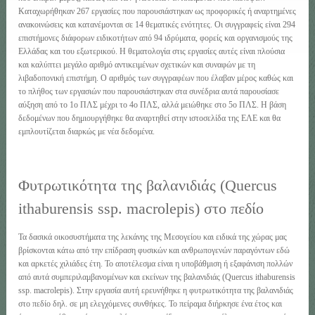
Καταχωρήθηκαν 267 εργασίες που παρουσιάστηκαν ως προφορικές ή αναρτημένες
ανακοινώσεις και κατανέμονται σε 14 θεματικές ενότητες. Οι συγγραφείς είναι 294
επιστήμονες διάφορων ειδικοτήτων από 94 ιδρύματα, φορείς και οργανισμούς της
Ελλάδας και του εξωτερικού. Η θεματολογία στις εργασίες αυτές είναι πλούσια
και καλύπτει μεγάλο αριθμό αντικειμένων σχετικών και συναφών με τη
λιβαδοπονική επιστήμη. Ο αριθμός των συγγραφέων που έλαβαν μέρος καθώς και
το πλήθος των εργασιών που παρουσιάστηκαν στα συνέδρια αυτά παρουσίασε
αύξηση από το 1ο ΠΛΣ μέχρι το 4ο ΠΛΣ, αλλά μειώθηκε στο 5ο ΠΛΣ. Η βάση
δεδομένων που δημιουργήθηκε θα αναρτηθεί στην ιστοσελίδα της ΕΛΕ και θα
εμπλουτίζεται διαρκώς με νέα δεδομένα.
Φυτρωτικότητα της βαλανιδιάς (Quercus
ithaburensis ssp. macrolepis) στο πεδίο
Τα δασικά οικοσυστήματα της λεκάνης της Μεσογείου και ειδικά της χώρας μας
βρίσκονται κάτω από την επίδραση φυσικών και ανθρωπογενών παραγόντων εδώ
και αρκετές χιλιάδες έτη. Το αποτέλεσμα είναι η υποβάθμιση ή εξαφάνιση πολλών
από αυτά συμπεριλαμβανομένων και εκείνων της βαλανιδιάς (Quercus ithaburensis
ssp. macrolepis). Στην εργασία αυτή ερευνήθηκε η φυτρωτικότητα της βαλανιδιάς
στο πεδίο δηλ. σε μη ελεγχόμενες συνθήκες. Το πείραμα διήρκησε ένα έτος και