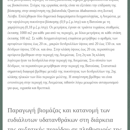
ως βοσκότοποι. Στόχος της εργασίας αυτής είναι να εξετάσει την επίδραση της
βόσκησης στην αναγέννηση της βαλανιδιάς Quercus ithaburensis στη Δυτική
Λέσβο. Επιλέχθηκαν δύο δημοτικά διαμερίσματα δειγματοληψίας, η Ανεμώτια, με
την υψηλότερη πυκνότητα βόσκησης (0,9 μ.ζ.μ./στρ) και η Βατούσα με τη
χαμηλότερη (0,18 μ.ζ.μ./στρ). Οι μετρήσεις έγιναν σε τριάντα τυχαίους σταθμούς
έκτασης 1000 m2 για κάθε μια από τις περιοχές, με δέκα μετρήσεις σε κάθε στάση
έκτασης 100 m2. Σε κάθε δειγματοληπτική επιφάνεια μετρήθηκε ο αριθμός των
αρτιφύτων ύψους έως 20 εκ., μικρών δενδρυλλίων ύψους από 20 έως 150 εκ. και
δένδρων ύψους 150 εκ. και άνω. Στην κλάση ύψους έως 20 cm, περισσότερα
αρτίφυτα βρέθηκαν στην περιοχή της Ανεμώτιας. Στη 2η και 3η κλάση
λιγότερα ήταν τα δενδρύλλια στην περιοχή της Ανεμώτιας. Στο σύνολο των
δένδρων, τα περισσότερα μετρήθηκαν στην περιοχή της Βατούσας. Στατιστικά
σημαντική διαφορά βρέθηκε μεταξύ της πυκνότητας των δενδρυλλίων της 2ης
κλάσης ηλικιών των δύο περιοχών μελέτης. Η αναγέννηση βρέθηκε να είναι
εντονότερη στην περιοχή της Ανεμώτιας πιθανόν λόγω μειωμένου ανταγωνισμού
για φως, υγρασία και θρεπτικά.
Παραγωγή βιομάζας και κατανομή των
ευδιάλυτων υδατανθράκων στη διάρκεια
της αυξητικής περιόδου σε πληθυσμούς της