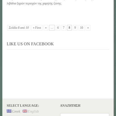
λιβάδια ξηρών περιοχών της χαμηλής ζώνης.
Σελίδα 8 από 10
« First
«
...
6
7
8
9
10
»
LIKE US ON FACEBOOK
SELECT LANGUAGE:
ΑΝΑΖΉΤΗΣΗ
Greek
English