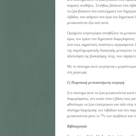
καιρικές συνθήκες. Συνήθως βόσκουν στα λιβάδ
τα ζώα βόσκουν στα υπολείμματα των δημητρια
λιβάδια, που ανήκουν στα όρια του δημοτικού 
μετακινούνται έξω από αυτά.
Ορισμένοι κτηνοτρόφοι συνηθίζουν να μετακιν
όμως των ορίων του δημοτικού διαμερίσματος. 
ζώα τους σημαντικές ποσότητες αγορασμένων 
της συμπληρωματικής διατροφής μετατρέπει το
αξιοποίηση της βοσκήσιμης ύλης, που παράγετ
Με το σύστημα αυτό εκτρέφεται ο μεγαλύτερο
στη χώρα μας.
Γ) Ποιμνιακή μετακινούμενη εκτροφή
Στο σύστημα αυτό τα ζώα μετακινούνται κατά τ
διαμερίσματος, στο οποίο είναι η βάση τους γ
φθινόπωρο τα ζώα επιστρέφουν και πάλι στην π
σύστημα διαχείρισης των λιβαδιών και στο πα
μετακινούνται μόνο το 7% των προβάτων και τ
Βιβλιογραφία