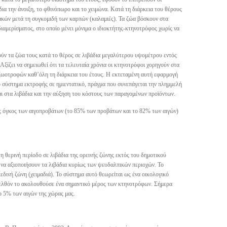
ια την άνοιξη, το φθινόπωρο και το χειμώνα. Κατά τη διάρκεια του θέρους
κών μετά τη συγκομιδή των καρπών (καλαμιές). Τα ζώα βόσκουν στα
διαμερίσματος, στο οποίο μένει μόνιμα ο ιδιοκτήτης-κτηνοτρόφος χωρίς να
ούν τα ζώα τους κατά το θέρος σε λιβάδια μεγαλύτερου υψομέτρου εντός
Αξίζει να σημειωθεί ότι τα τελευταία χρόνια οι κτηνοτρόφοι χορηγούν στα
ζωοτροφών καθ’όλη τη διάρκεια του έτους. Η εκτεταμένη αυτή εφαρμογή
 σύστημα εκτροφής σε ημιεντατικό, πράγμα που συνεπάγεται την πλημμελή
αι στα λιβάδια και την αύξηση του κόστους των παραγομένων προϊόντων.
ς όγκος των αιγοπροβάτων (το 85% των προβάτων και το 82% των αιγών)
η θερινή περίοδο σε λιβάδια της ορεινής ζώνης εκτός του δημοτικού
ια να αξιοποιήσουν τα λιβάδια κυρίως των ψευδαλπικών περιοχών. Το
εδινή ζώνη (χειμαδιά). Το σύστημα αυτό θεωρείται ως ένα οικολογικό
ρελθόν το ακολουθούσε ένα σημαντικό μέρος των κτηνοτρόφων. Σήμερα
ο 5% των αιγών της χώρας μας.