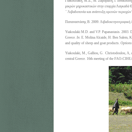
Γιακουλάκη, Μ.Δ., Μ. Ζαρόβαλη, Ι. Ισπικούδ
μικρών μηρυκαστικών στην επαρχία Λαγκαδά Θ
΄΄Λιβαδοπονία και ανάπτυξη ορεινών περιοχών΄
Παπαναστάσης Β. 2009. Λιβαδοκτηνοτροφική Α
Yiakoulaki M.D. and V.P. Papanastasis. 2003. Di
Greece.
In
: E. Molina Alcaide, H. Ben Salem, K.
and quality of sheep and goat products.
Options
Yiakoulaki, M., Galliou, G. Christodoulou, A, 
central Greece. 16
th
meeting of the FAO-CIHEA