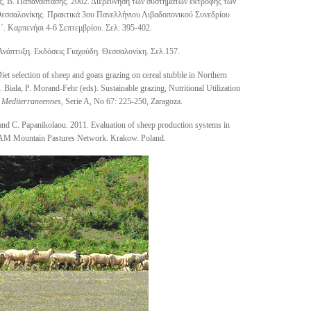
ης, Β. Παπαναστάσης. 2002. Διερεύνηση των συστημάτων εκτροφής των
εσσαλονίκης. Πρακτικά 3
ου
Πανελλήνιου Λιβαδοπονικού Συνεδρίου
΄. Καρπενήσι 4-6 Σεπτεμβρίου. Σελ. 395-402.
νάπτυξη. Εκδόσεις Γιαχούδη. Θεσσαλονίκη. Σελ.157.
et selection of sheep and goats grazing on cereal stubble in Northern
 Biala, P. Morand-Fehr (eds). Sustainable grazing, Nutritional Utilization
 Mediterraneennes,
Serie A, No 67: 225-250, Zaragoza.
and C. Papanikolaou. 2011. Evaluation of sheep production systems in
M Mountain Pastures Network. Krakow. Poland.