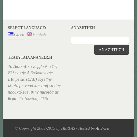
SELECT LANGUAGE:
ΑΝΑΖΉΤΗΣΗ
Greek
English
ΑΝΑΖΉΤΗΣΗ
ΤΕΛΕΥΤΑΊΑ ΑΝΑΝΕΏΣΗ
Το Διοικητικό Συμβούλιο της
Ελληνικής Λιβαδοπονικής
Εταιρείας (ΕΛΕ) έχει την
ιδιαίτερη χαρά και τιμή να σας
προσκαλέσει στην ημερίδα με
θέμα:
13 Ιουνίου, 2026
© Copyright 2008-2015 by HERPAS - Hosted by
Alt3rnet