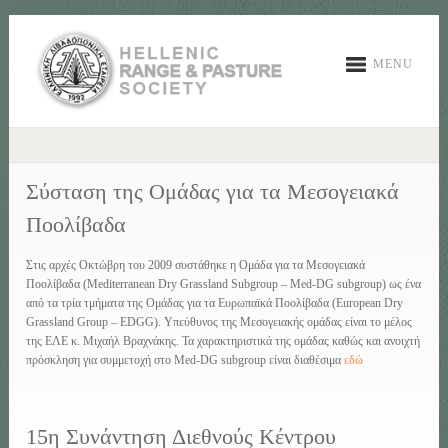
MENU
Σύσταση της Ομάδας για τα Μεσογειακά
Ποολίβαδα
Στις αρχές Οκτώβρη του 2009 συστάθηκε η Ομάδα για τα Μεσογειακά
Ποολίβαδα (Mediterranean Dry Grassland Subgroup – Med-DG subgroup) ως ένα
από τα τρία τμήματα της Ομάδας για τα Ευρωπαϊκά Ποολίβαδα (European Dry
Grassland Group – EDGG). Υπεύθυνος της Μεσογειακής ομάδας είναι το μέλος
της ΕΛΕ κ. Μιχαήλ Βραχνάκης. Τα χαρακτηριστικά της ομάδας καθώς και ανοιχτή
πρόσκληση για συμμετοχή στο Med-DG subgroup είναι διαθέσιμα
εδώ
15η Συνάντηση Διεθνούς Κέντρου