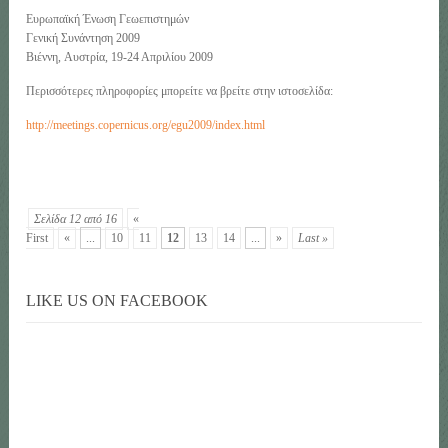
Ευρωπαϊκή Ένωση Γεωεπιστημών
Γενική Συνάντηση 2009
Βιέννη, Aυστρία, 19-24 Απριλίου 2009
Περισσότερες πληροφορίες μπορείτε να βρείτε στην ιστοσελίδα:
http://meetings.copernicus.org/egu2009/index.html
Σελίδα 12 από 16
«
First
«
...
10
11
12
13
14
...
»
Last »
LIKE US ON FACEBOOK