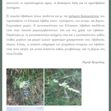
αποτελούν οι εγκαταλειμμένοι αγροί, τα βοσκόμενα δάση και τα αγρολιβαδικά
συστήματα.
Η ποικιλία λιβαδικών τύπων συνδέεται και με την
αυξημένη βιοποικιλότητα
που
παρουσιάζουν τα Ελληνικά λιβάδια έναντι, τουλάχιστον, των κεντρο- και βορειο-
Ευρωπαϊκών χωρών. Η φυτοποικιλότητα των Ελληνικών λιβαδιών αποδίδεται
τόσο στην ποικιλία μικροπεριβαλλόντων, όσο και στη χρήση των λιβαδιών.
Παράλληλα με τη φυτοποικιλότητα αυξημένη είναι και η ζωοποικιλότητα, καθώς
πλήθος μεγάλων και μικρών ζωικών οργανισμών χρησιμοποιούν τους λιβαδικούς
πόρους. Επίσης, το ποσοστό ενδημισμού των χλωριδικών στοιχείων των λιβαδιών
είναι πολύ υψηλό, και γενικά αυξάνεται καθώς μεταβαίνουμε από τη βόρεια στη
νότια Ελλάδα.
Μιχαήλ Βραχνάκης