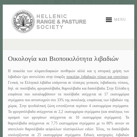
MENU
Οικολογία και Βιοποικιλότητα λιβαδιών
Η ποικιλία των κλιματεδαφικών συνθηκών αλλά και η ιστορική χρήση των
λιβαδιών έχει συντελέσει στην ύπαρξη
ποικιλίας λιβαδικών τύπων και υποτύπων
.
Γενικά, τα Ελληνικά λιβάδια υπάγονται σε τέσσερις γενικούς λιβαδικούς τύπους,
δηλ. σε ποολίβαδα, φρυγανολίβαδα, θαμνολίβαδα και δασολίβαδα. Στην Ελλάδα η
επιφάνεια που καταλαμβάνουν τα ποολίβαδα ανέρχεται σε 17 εκατομμύρια
στρέμματα που αντιστοιχούν στο 33% της συνολικής επιφάνειας των λιβαδιών της
χώρας. Στην ψευδαλπική ζώνη εντοπίζονται περίπου 4 εκατομμύρια στρέμματα.
Τα φρυγανόλιβαδα ανέρχονται σε 2,2 εκατομμύρια στρέμματα (και αναλόγως του
ορισμού των φρυγάνων ανέρχονται σε 10 εκατομμύρια στρέμματα). Τα
θαμνολίβαδα ανέρχονται σε 7,75 εκατομμύρια στρέμματα με το 60% αυτών να
αποτελούν θαμνολίβαδα αείφυλλων πλατύφυλλων ειδών. Τέλος, τα δασολίβαδα
υπολογίζονται σε 25 εκατομμύρια στρέμματα. Ειδικές κατηγορίες λιβαδιών