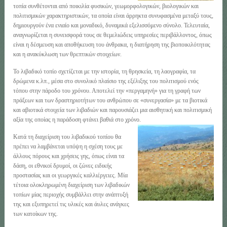
τοπία συνθέτονται από ποικιλία φυσικών, γεωμορφολογικών, βιολογικών και
πολιτισμικών χαρακτηριστικών, τα οποία είναι άρρηκτα συνυφασμένα μεταξύ τους,
δημιουργούν ένα ενιαίο και μοναδικό, δυναμικά εξελισσόμενο σύνολο. Τελευταία,
αναγνωρίζεται η συνεισφορά τους σε θεμελιώδεις υπηρεσίες περιβάλλοντος, όπως
είναι η δέσμευση και αποθήκευση του άνθρακα, η διατήρηση της βιοποικιλότητας
και η ανακύκλωση των θρεπτικών στοιχείων.
Το λιβαδικό τοπίο σχετίζεται με την ιστορία, τη θρησκεία, τη λαογραφία, τα
δρώμενα κ.λπ., μέσα στο συνολικό πλαίσιο της εξέλιξης του πολιτισμού ενός
τόπου στην πάροδο του χρόνου. Αποτελεί την «περγαμηνή» για τη γραφή των
πράξεων και των δραστηριοτήτων του ανθρώπου σε «συνεργασία» με τα βιοτικά
και αβιοτικά στοιχεία των λιβαδιών και παρουσιάζει μια αισθητική και πολιτισμική
αξία της οποίας η παράδοση φτάνει βαθιά στο χρόνο.
Κατά τη διαχείριση του λιβαδικού τοπίου θα
πρέπει να λαμβάνεται υπόψη η σχέση τους με
άλλους πόρους και χρήσεις γης, όπως είναι τα
δάση, οι εθνικοί δρυμοί, οι ζώνες ειδικής
προστασίας και οι γεωργικές καλλιέργειες. Μία
τέτοια ολοκληρωμένη διαχείριση των λιβαδικών
τοπίων μίας περιοχής συμβάλλει στην ανάπτυξή
της και εξυπηρετεί τις υλικές και άυλες ανάγκες
των κατοίκων της.