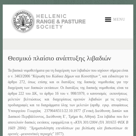
MENU
Θεσμικό πλαίσιο ανάπτυξης λιβαδιών
Τα βασικά νομοθετήματα για τη διαχείριση των λιβαδιών που ισχύουν σήμερα είναι
ο ν. 3463/2006 “
Κύρωση του Κώδικα Δήμων και Κοινοτήτων
“, και ειδικότερα το
άρθρο 272, όπως επίσης και οι διατάξεις της δασικής νομοθεσίας για την
διαχείριση των δασικών εκτάσεων. Οι διατάξεις της δασικής νομοθεσίας είναι τα
άρθρα 222 του ΔΚ, το άρθρο 16 του ν. 998/1979, ο κανονισμός εκπονήσεως
μελετών βελτιώσεως και διαχειρίσεως ορεινών λιβαδιών με τις τεχνικές
προδιαγραφές και τα διαγράμματα ύλης των μελετών (αριθμ. εγκρ. αποφάσεως
Υπουργείου Γεωργίας 237964/6511/22.10.1977 (Γενική Διεύθυνση Δασών και
Δασικού Περιβάλλοντος, Διεύθυνση Ε΄, Τμήμα 4ο, Αθήνα). Στα λιβάδια που δεν
αποτελούν δασικές εκτάσεις εφαρμόζεται η
«ΚΥΑ 301//2004 (ΥΑ 301655 ΦΕΚ Β
1669 2004):
“
Χρηματοδότηση επενδύσεων για βελτίωση κλπ βοσκοτόπων σε
ορεινές –μειονεκτικές περιοχές
” 1977).