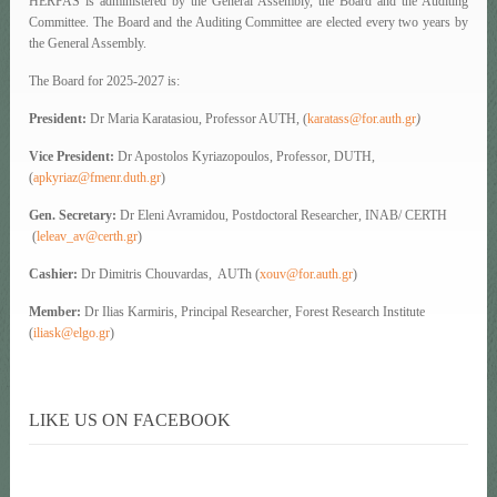
HERPAS is administered by the General Assembly, the Board and the Auditing
Committee. The Board and the Auditing Committee are elected every two years by
the General Assembly.
The Board for 2025-2027 is:
President:
Dr Maria Karatasiou, Professor AUTH
, (
karatass@for.auth.gr
)
Vice President
:
Dr Apostolos Kyriazopoulos, Professor, DUTH,
(
apkyriaz@fmenr.duth.gr
)
Gen. Secretary:
Dr Eleni Avramidou, Postdoctoral Researcher, INAB/ CERTH
(
leleav_av@certh.gr
)
Cashier:
Dr Dimitris Chouvardas, AUTh (
xouv@for.auth.gr
)
Member:
Dr Ilias Karmiris, Principal Researcher, Forest Research Institute
(
iliask@elgo.gr
)
LIKE US ON FACEBOOK